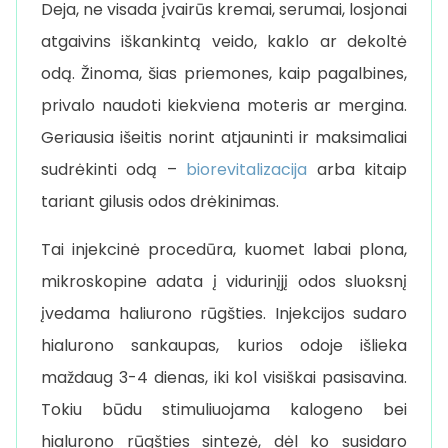
Deja, ne visada įvairūs kremai, serumai, losjonai
atgaivins iškankintą veido, kaklo ar dekoltė
odą. Žinoma, šias priemones, kaip pagalbines,
privalo naudoti kiekviena moteris ar mergina.
Geriausia išeitis norint atjauninti ir maksimaliai
sudrėkinti odą –
biorevitalizacija
arba kitaip
tariant gilusis odos drėkinimas.
Tai injekcinė procedūra, kuomet labai plona,
mikroskopine adata į vidurinįjį odos sluoksnį
įvedama haliurono rūgšties. Injekcijos sudaro
hialurono sankaupas, kurios odoje išlieka
maždaug 3-4 dienas, iki kol visiškai pasisavina.
Tokiu būdu stimuliuojama kalogeno bei
hialurono rūgšties sintezė, dėl ko susidaro