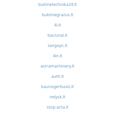
buitinetechnika24.lt
bukimegrazus.lt
4i.lt
baciunai.lt
tangopc.lt
4in.lt
astramachinery.lt
auth.lt
kaunogerbuvis.lt
nelysk.lt
stop-acta.lt