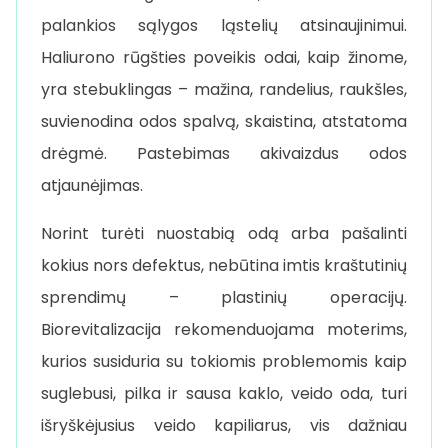
palankios sąlygos ląstelių atsinaujinimui.
Haliurono rūgšties poveikis odai, kaip žinome,
yra stebuklingas – mažina, randelius, raukšles,
suvienodina odos spalvą, skaistina, atstatoma
drėgmė. Pastebimas akivaizdus odos
atjaunėjimas.
Norint turėti nuostabią odą arba pašalinti
kokius nors defektus, nebūtina imtis kraštutinių
sprendimų – plastinių operacijų.
Biorevitalizacija rekomenduojama moterims,
kurios susiduria su tokiomis problemomis kaip
suglebusi, pilka ir sausa kaklo, veido oda, turi
išryškėjusius veido kapiliarus, vis dažniau