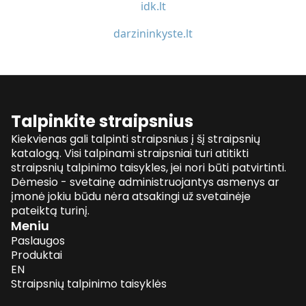
idk.lt
darzininkyste.lt
Talpinkite straipsnius
Kiekvienas gali talpinti straipsnius į šį straipsnių
katalogą. Visi talpinami straipsniai turi atitikti
straipsnių talpinimo taisykles, jei nori būti patvirtinti.
Dėmesio - svetainę administruojantys asmenys ar
įmonė jokiu būdu nėra atsakingi už svetainėje
pateiktą turinį.
Meniu
Paslaugos
Produktai
EN
Straipsnių talpinimo taisyklės