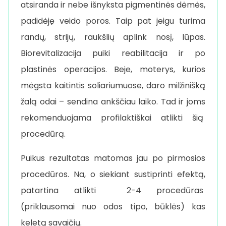
atsiranda ir nebe išnyksta pigmentinės dėmės,
padidėję veido poros. Taip pat jeigu turima
randų, strijų, raukšlių aplink nosį, lūpas.
Biorevitalizacija puiki reabilitacija ir po
plastinės operacijos. Beje, moterys, kurios
mėgsta kaitintis soliariumuose, daro milžinišką
žalą odai – sendina ankščiau laiko. Tad ir joms
rekomenduojama profilaktiškai atlikti šią
procedūrą.
Puikus rezultatas matomas jau po pirmosios
procedūros. Na, o siekiant sustiprinti efektą,
patartina atlikti 2-4 procedūras
(priklausomai nuo odos tipo, būklės) kas
keletą savaičių.