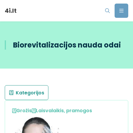
4i.lt
Biorevitalizacijos nauda odai
Kategorijos
Grožis
Laisvalaikis, pramogos