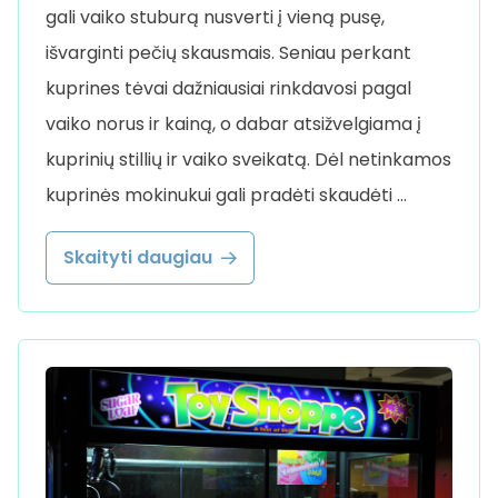
gali vaiko stuburą nusverti į vieną pusę,
išvarginti pečių skausmais. Seniau perkant
kuprines tėvai dažniausiai rinkdavosi pagal
vaiko norus ir kainą, o dabar atsižvelgiama į
kuprinių stillių ir vaiko sveikatą. Dėl netinkamos
kuprinės mokinukui gali pradėti skaudėti …
Skaityti daugiau