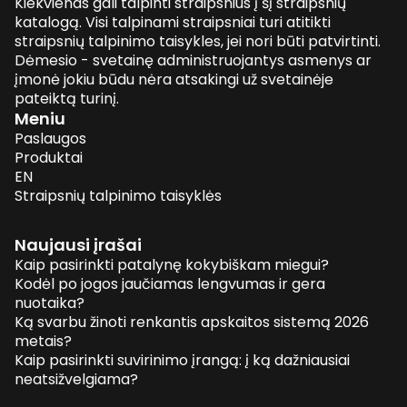
Kiekvienas gali talpinti straipsnius į šį straipsnių
katalogą. Visi talpinami straipsniai turi atitikti
straipsnių talpinimo taisykles, jei nori būti patvirtinti.
Dėmesio - svetainę administruojantys asmenys ar
įmonė jokiu būdu nėra atsakingi už svetainėje
pateiktą turinį.
Meniu
Paslaugos
Produktai
EN
Straipsnių talpinimo taisyklės
Naujausi įrašai
Kaip pasirinkti patalynę kokybiškam miegui?
Kodėl po jogos jaučiamas lengvumas ir gera
nuotaika?
Ką svarbu žinoti renkantis apskaitos sistemą 2026
metais?
Kaip pasirinkti suvirinimo įrangą: į ką dažniausiai
neatsižvelgiama?