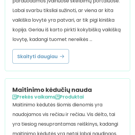
parduodamos įvairiuose skelbimų portaluose.
Labai svarbu tiksliai sužinoti, ar viena ar kita
vaikiška lovytė yra patvari, ar tik pigi kiniška
kopija. Geriau iš karto pirkti kokybišką vaikišką
lovytę, kadangi tuomet nereikės …
Skaityti daugiau
Maitinimo kėdučių nauda
Prekės vaikams
Produktai
Maitinimo kėdutės šiomis dienomis yra
naudojamos vis rečiau ir rečiau. Vis dėlto, tai
yra tiesiog nesuprantamas reiškinys, kadangi
maitinimo kėdutės yra netgi labai naudingos.