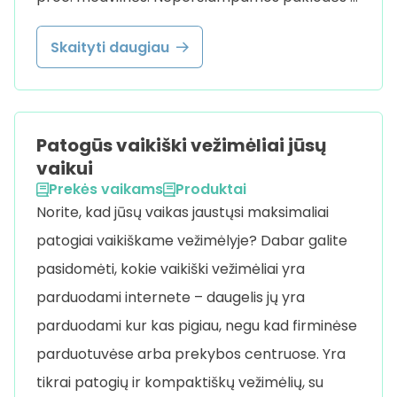
Skaityti daugiau
Patogūs vaikiški vežimėliai jūsų
vaikui
Prekės vaikams
Produktai
Norite, kad jūsų vaikas jaustųsi maksimaliai
patogiai vaikiškame vežimėlyje? Dabar galite
pasidomėti, kokie vaikiški vežimėliai yra
parduodami internete – daugelis jų yra
parduodami kur kas pigiau, negu kad firminėse
parduotuvėse arba prekybos centruose. Yra
tikrai patogių ir kompaktiškų vežimėlių, su