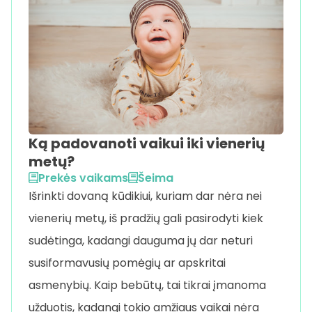
Ką padovanoti vaikui iki vienerių
metų?
Prekės vaikams
Šeima
Išrinkti dovaną kūdikiui, kuriam dar nėra nei
vienerių metų, iš pradžių gali pasirodyti kiek
sudėtinga, kadangi dauguma jų dar neturi
susiformavusių pomėgių ar apskritai
asmenybių. Kaip bebūtų, tai tikrai įmanoma
užduotis, kadangi tokio amžiaus vaikai nėra