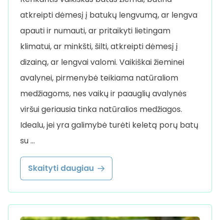
atkreipti dėmesį į batukų lengvumą, ar lengva
apauti ir numauti, ar pritaikyti lietingam
klimatui, ar minkšti, šilti, atkreipti dėmesį į
dizainą, ar lengvai valomi. Vaikiškai žieminei
avalynei, pirmenybė teikiama natūraliom
medžiagoms, nes vaikų ir paauglių avalynės
viršui geriausia tinka natūralios medžiagos.
Idealu, jei yra galimybė turėti keletą porų batų
su …
Skaityti daugiau