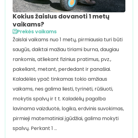
Kokius žaislus dovanoti 1 metų
vaikams?
Prekės vaikams
Žaislai vaikams nuo 1 metų, pirmiausia turi būti
saugūs, daiktai mažiau tiriami burna, daugiau
rankomis, atliekant fizinius pratimus, pvz.,
pakeliant, metant, perdedant ir panašiai.
Kaladėlės ypač tinkamas tokio amžiaus
vaikams, nes galima liesti, tyrinėti, rūšiuoti,
mokytis spalvų ir t t. Kaladėlių pagalba
lavinama vaizduotė, logika, erdvinis suvokimas,
pirmieji matematiniai įgūdžiai, galima mokyti
spalvų. Perkant 1 …