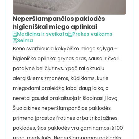
Neperšlampančios paklodės
higieniškai miego aplinkai
Medicina ir sveikata
Prekės vaikams
Šeima
Bene svarbiausia kokybiško miego sąlyga –
higieniška aplinka: grynas oras, sausa ir švari
patalynė bei čiužinys. Ypač tai aktualu
alergiškiems žmonėms, kūdikiams, kurie
miegodami praleidžia labai daug laiko, o
neretai gausiai prakaituoja ir šlapinasi į lovą.
Šiuolaikinės neperšlampančios paklodės
primena įprastas frotines arba trikotažines
paklodes, šios paklodės yra gaminamos iš 100
proc. medvilnės. Neperšlampamos paklodės …