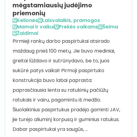
mėgstamiausių judėjimo
priemonių
Kelionės
Laisvalaikis, pramogos
Mamai ir vaikui
Prekės vaikams
Šeima
Žaidimai
Pirmieji rankų darbo paspirtukai atsirado
maždaug prieš 100 metų. Jie buvo mediniai,
greitai lūždavo ir sutrūnydavo, be to, juos
sukūrė patys vaikai! Pirmoji paspirtuko
konstrukcija buvo labai paprasta:
paprasčiausia lenta su ratukinių pačiūžų
ratukais ir vairu, pagamintu iš medžio.
Šiuolaikinius paspirtukus pradėjo gaminti JAV,
jie turėjo aliuminį korpusą ir guminius ratukus.
Dabar paspirtukai yra saugūs, …