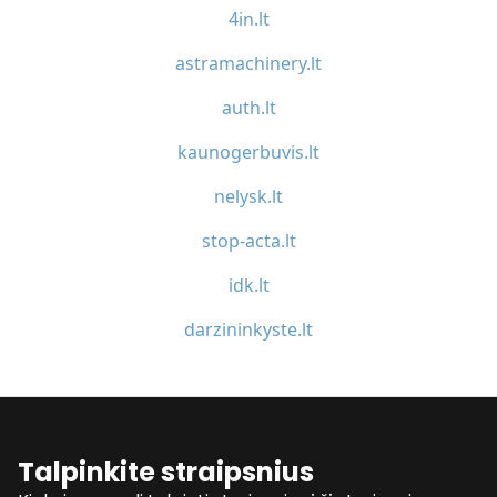
4in.lt
astramachinery.lt
auth.lt
kaunogerbuvis.lt
nelysk.lt
stop-acta.lt
idk.lt
darzininkyste.lt
Talpinkite straipsnius