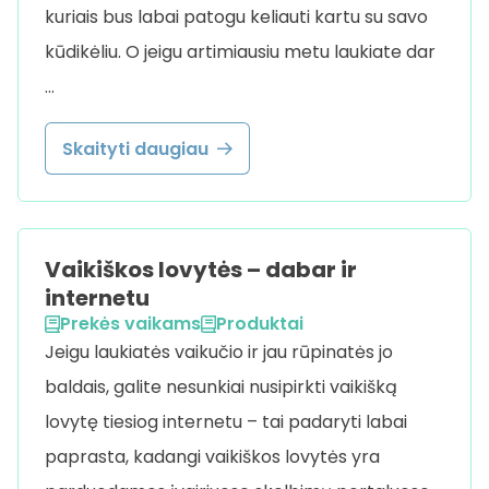
kuriais bus labai patogu keliauti kartu su savo
kūdikėliu. O jeigu artimiausiu metu laukiate dar
…
Skaityti daugiau
Vaikiškos lovytės – dabar ir
internetu
Prekės vaikams
Produktai
Jeigu laukiatės vaikučio ir jau rūpinatės jo
baldais, galite nesunkiai nusipirkti vaikišką
lovytę tiesiog internetu – tai padaryti labai
paprasta, kadangi vaikiškos lovytės yra