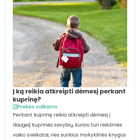
Į ką reikia atkreipti dėmesį perkant
kuprinę?
Prekės vaikams
Perkant kuprinę reikia atkreipti dėmesį į
daugelį kuprinės savybių, kurios turi reikšmės
vaiko sveikatai, nes sunkios mokyklinės knygos