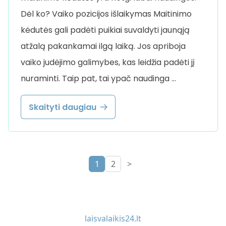
Dėl ko? Vaiko pozicijos išlaikymas Maitinimo
kėdutės gali padėti puikiai suvaldyti jaunąją
atžalą pakankamai ilgą laiką. Jos apriboja
vaiko judėjimo galimybes, kas leidžia padėti jį
nuraminti. Taip pat, tai ypač naudinga …
Skaityti daugiau
1
2
>
laisvalaikis24.lt