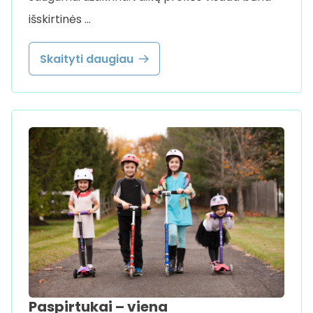
išskirtinės …
Skaityti daugiau
Paspirtukai – viena