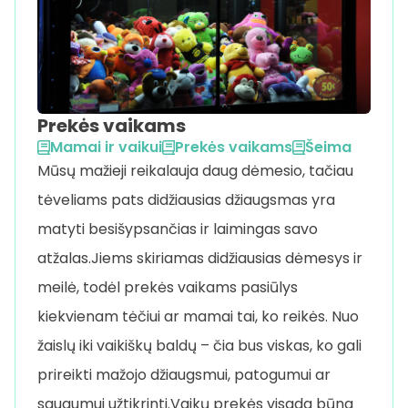
Prekės vaikams
Mamai ir vaikui
Prekės vaikams
Šeima
Mūsų mažieji reikalauja daug dėmesio, tačiau
tėveliams pats didžiausias džiaugsmas yra
matyti besišypsančias ir laimingas savo
atžalas.Jiems skiriamas didžiausias dėmesys ir
meilė, todėl prekės vaikams pasiūlys
kiekvienam tėčiui ar mamai tai, ko reikės. Nuo
žaislų iki vaikiškų baldų – čia bus viskas, ko gali
prireikti mažojo džiaugsmui, patogumui ar
saugumui užtikrinti.Vaikų prekės visada būna