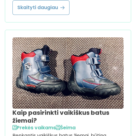
Skaityti daugiau
Kaip pasirinkti vaikiškus batus
žiemai?
Prekės vaikams
Šeima
Renkantis vaikiškus batus žiemai, būtina