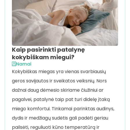
Kaip pasirinkti patalynę
kokybiškam miegui?
Namai
Kokybiškas miegas yra vienas svarbiausių
geros savijautos ir sveikatos veiksnių. Nors
dažnai daug dėmesio skiriame čiužiniui ar
pagalvei, patalynė taip pat turi didelę įtaką
miego komfortui. Tinkamai parinktas audinys,
dydis ir medžiagų sudėtis gali padėti geriau
pailsėti, reguliuoti kūno temperatūrą ir