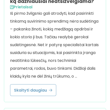
ką dažniausiai neatsižvelgiama?
Prietaisai
Iš pirmo žvilgsnio gali atrodyti, kad pasirinkti
tinkamą suvirinimo sprendimą nėra sudėtinga
– pakanka žinoti, kokią medžiagą apdirbsi ir
kokio storio ji bus. Tačiau realybė gerokai
sudėtingesnė. Net ir patyrę specialistai kartais
susiduria su situacijomis, kai pasirinkta įranga
neatitinka lūkesčių, nors techniniai
parametrai, rodos, buvo tinkami. Didžioji dalis
klaidų kyla ne dėl žinių trūkumo, o …
Skaityti daugiau