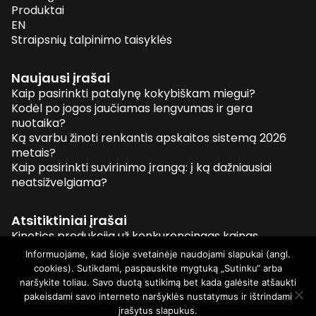
Produktai
EN
Straipsnių talpinimo taisyklės
Naujausi įrašai
Kaip pasirinkti patalynę kokybiškam miegui?
Kodėl po jogos jaučiamas lengvumas ir gera
nuotaika?
Ką svarbu žinoti renkantis apskaitos sistemą 2026
metais?
Kaip pasirinkti suvirinimo įrangą: į ką dažniausiai
neatsižvelgiama?
Atsitiktiniai įrašai
Kinetics produkcija už konkurencingas kainas
KĄ DARYTI, SUGEDUS SAMSUNG TELEFONUI?
Informuojame, kad šioje svetainėje naudojami slapukai (angl.
Trumpas siuntinių pakavimo gidas
cookies). Sutikdami, paspauskite mygtuką „Sutinku“ arba
Kiniški auto keltuvai – rizika serviso darbuotojui
naršykite toliau. Savo duotą sutikimą bet kada galėsite atšaukti
pakeisdami savo interneto naršyklės nustatymus ir ištrindami
įrašytus slapukus.