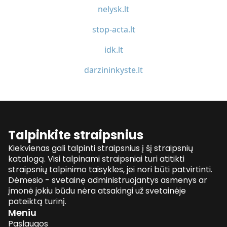
nelysk.lt
stop-acta.lt
idk.lt
darzininkyste.lt
Talpinkite straipsnius
Kiekvienas gali talpinti straipsnius į šį straipsnių
katalogą. Visi talpinami straipsniai turi atitikti
straipsnių talpinimo taisykles, jei nori būti patvirtinti.
Dėmesio - svetainę administruojantys asmenys ar
įmonė jokiu būdu nėra atsakingi už svetainėje
pateiktą turinį.
Meniu
Paslaugos