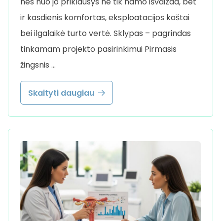
nes nuo jo priklausys ne tik namo išvaizda, bet
ir kasdienis komfortas, eksploatacijos kaštai
bei ilgalaikė turto vertė. Sklypas – pagrindas
tinkamam projekto pasirinkimui Pirmasis
žingsnis …
Skaityti daugiau