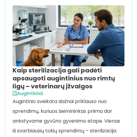
Kaip sterilizacija gali padėti
apsaugoti augintinius nuo rimtų
ligų – veterinarų įžvalgos
Augintiniai
Augintinio sveikata dažnai priklauso nuo
sprendimų, kuriuos šeimininkas priima dar
ankstyvame gyvūno gyvenimo etape. Vienas
iš svarbiausių tokių sprendimų – sterilizacija.