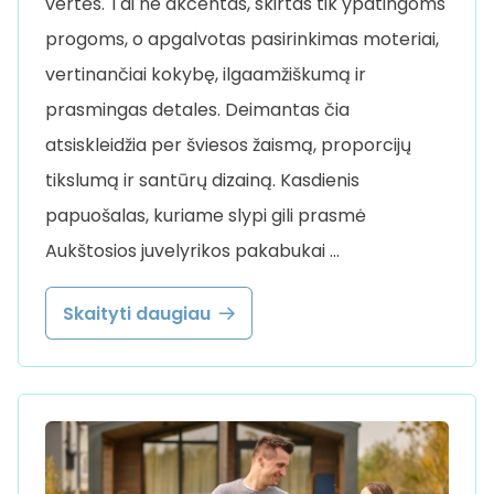
vertės. Tai ne akcentas, skirtas tik ypatingoms
progoms, o apgalvotas pasirinkimas moteriai,
vertinančiai kokybę, ilgaamžiškumą ir
prasmingas detales. Deimantas čia
atsiskleidžia per šviesos žaismą, proporcijų
tikslumą ir santūrų dizainą. Kasdienis
papuošalas, kuriame slypi gili prasmė
Aukštosios juvelyrikos pakabukai …
Skaityti daugiau