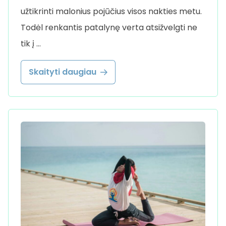
užtikrinti malonius pojūčius visos nakties metu.
Todėl renkantis patalynę verta atsižvelgti ne
tik į …
Skaityti daugiau