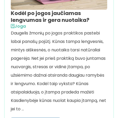
Kodėl po jogos jaučiamas
lengvumas ir gera nuotaika?
Joga
Daugelis žmonių po jogos praktikos pastebi
labai panašų pojūtį. Kūnas tampa lengvesnis,
mintys aiškesnės, o nuotaika tarsi natūraliai
pagerėja. Net jei prieš praktiką buvo juntamas
nuovargis, stresas ar vidinė įtampa, po
užsiėmimo dažnai atsiranda daugiau ramybės
ir lengvumo. Kodėl taip vyksta? Kūnas
atsipalaiduoja, o įtampa pradeda mažėti
Kasdienybėje kūnas nuolat kaupia įtampą, net
jei to …