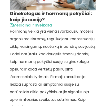
Ginekologas ir hormonų pokyčiai:
kaip jie susiję?
Medicina ir sveikata
Hormonų veikla yra viena svarbiausių moters
organizmo sistemų, reguliuojanti menstruacijų
ciklą, vaisingumą, nuotaiką ir bendrą savijautą.
Todėl natūralu, kad daugelis žmonių domisi,
kaip hormonų pokyčiai susiję su ginekologo
apžiūra ir kada vertėtų pasirūpinti
išsamesniais tyrimais. Pirmoji konsultacija
leidžia suprasti, ar simptomai susiję su
natūraliais ciklo pokyčiais, ar jie signalizuoja
apie rimtesnius sveikatos sutrikimus. Kaip