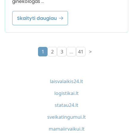
ginekologas …
Skaityti daugiau
1
2
3
...
41
>
laisvalaikis24.lt
logistikai.lt
statau24.lt
sveikatingumui.lt
mamaiirvaikui.lt