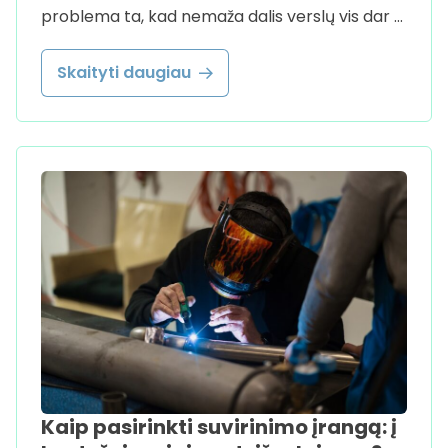
problema ta, kad nemaža dalis verslų vis dar …
Skaityti daugiau
Kaip pasirinkti suvirinimo įrangą: į