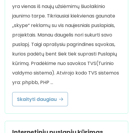
yra vienas iš naujų užsiėmimų šiuolaikinio
jaunimo tarpe. Tikriausiai kiekvienas gaunate
„skype“ reklamų su vis naujesniais puslapiais,
projektais. Manau daugelis nori sukurti savo
puslapį. Taigi aprašysiu pagrindines sąvokas,
kurios padėtų bent šiek tiek suprasti Puslapių
kūrimą. Pradėkime nuo savokos TVS(Turinio
valdymo sistema). Atvirojo kodo TVS sistemos
yra: phpbb, PHP …
Skaityti daugiau
Internetinių puslapių kūrimas