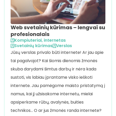
Web svetainių kūrimas – lengvai su
profesionalais
Kompiuteriai, internetas
Svetainių kūrimas
Verslas
Jūsų verslas privalo būti internete! Ar jau apie
tai pagalvojot? Kai šiomis dienomis žmonės
skuba darydami šimtus darbų ir nėra kada
sustoti, vis labiau įprantame visko ieškoti
internete. Jau pamėgome maisto pristatymą į
namus, kai jį užsisakome internetu, mielai
apsiperkame rūbų, avalynės, buities
technikos… O ar jus žmonės randa internete?