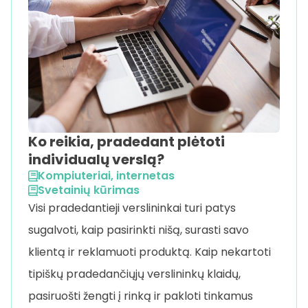
Ko reikia, pradedant plėtoti
individualų verslą?
Kompiuteriai, internetas
Svetainių kūrimas
Visi pradedantieji verslininkai turi patys
sugalvoti, kaip pasirinkti nišą, surasti savo
klientą ir reklamuoti produktą. Kaip nekartoti
tipiškų pradedančiųjų verslininkų klaidų,
pasiruošti žengti į rinką ir pakloti tinkamus