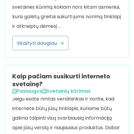
svetainės kūrimą kokiam nors kitam asmeniui,
kuris galėtų greitai sukurti jums norimą tinklapį
ir atkreiptų dėmesį …
Skaityti daugiau
Kaip pačiam susikurti interneto
svetainę?
Paslaugos
Svetainių kūrimas
Jeigu esate rimtas verslininkas ir norite, kad
internete būtų jūsų tinklapis, kuriame būtų
galima talpinti visą svarbiausią informaciją
apie jūsų verslą ir naujausius produktus. Dabar