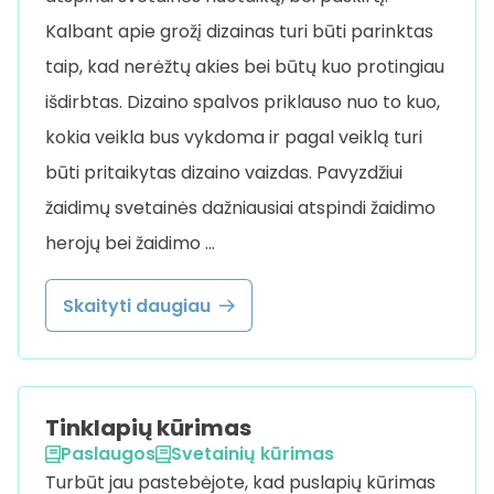
Kalbant apie grožį dizainas turi būti parinktas
taip, kad nerėžtų akies bei būtų kuo protingiau
išdirbtas. Dizaino spalvos priklauso nuo to kuo,
kokia veikla bus vykdoma ir pagal veiklą turi
būti pritaikytas dizaino vaizdas. Pavyzdžiui
žaidimų svetainės dažniausiai atspindi žaidimo
herojų bei žaidimo …
Skaityti daugiau
Tinklapių kūrimas
Paslaugos
Svetainių kūrimas
Turbūt jau pastebėjote, kad puslapių kūrimas