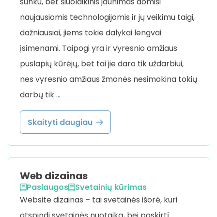
sunku, bet šiuolaikinis jaunimas domisi
naujausiomis technologijomis ir jų veikimu taigi,
dažniausiai, jiems tokie dalykai lengvai
įsimenami. Taipogi yra ir vyresnio amžiaus
puslapių kūrėjų, bet tai jie daro tik uždarbiui,
nes vyresnio amžiaus žmonės nesimokina tokių
darbų tik …
Skaityti daugiau
Web dizainas
Paslaugos
Svetainių kūrimas
Website dizainas – tai svetainės išorė, kuri
atspindi svetainės nuotaiką, bei paskirtį.