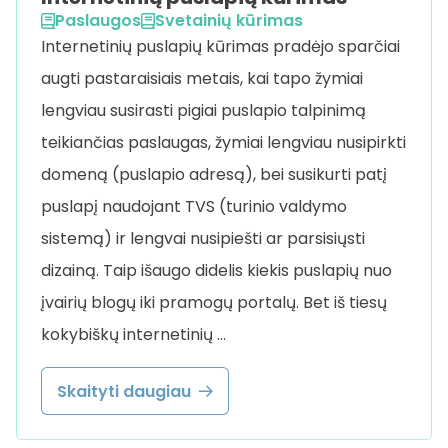
Paslaugos
Svetainių kūrimas
Internetinių puslapių kūrimas pradėjo sparčiai
augti pastaraisiais metais, kai tapo žymiai
lengviau susirasti pigiai puslapio talpinimą
teikiančias paslaugas, žymiai lengviau nusipirkti
domeną (puslapio adresą), bei susikurti patį
puslapį naudojant TVS (turinio valdymo
sistemą) ir lengvai nusipiešti ar parsisiųsti
dizainą. Taip išaugo didelis kiekis puslapių nuo
įvairių blogų iki pramogų portalų. Bet iš tiesų
kokybiškų internetinių …
Skaityti daugiau