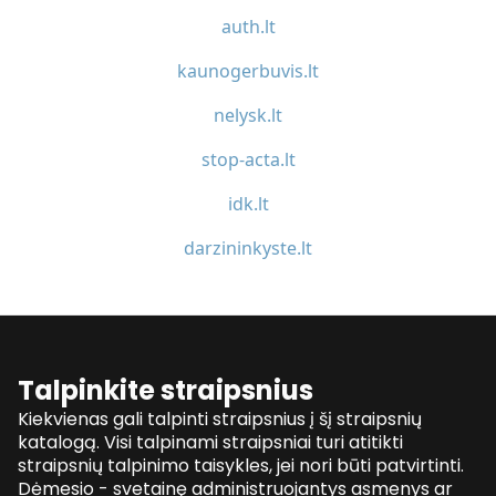
auth.lt
kaunogerbuvis.lt
nelysk.lt
stop-acta.lt
idk.lt
darzininkyste.lt
Talpinkite straipsnius
Kiekvienas gali talpinti straipsnius į šį straipsnių
katalogą. Visi talpinami straipsniai turi atitikti
straipsnių talpinimo taisykles, jei nori būti patvirtinti.
Dėmesio - svetainę administruojantys asmenys ar