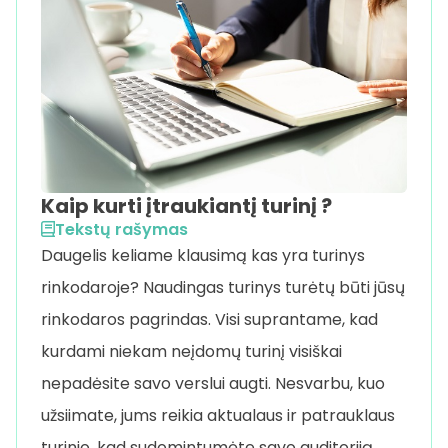
Kaip kurti įtraukiantį turinį ?
Tekstų rašymas
Daugelis keliame klausimą kas yra turinys
rinkodaroje? Naudingas turinys turėtų būti jūsų
rinkodaros pagrindas. Visi suprantame, kad
kurdami niekam neįdomų turinį visiškai
nepadėsite savo verslui augti. Nesvarbu, kuo
užsiimate, jums reikia aktualaus ir patrauklaus
turinio, kad sudomintumėte savo auditoriją.