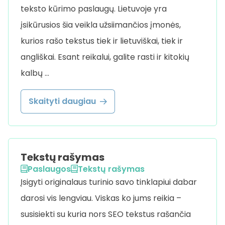
teksto kūrimo paslaugų. Lietuvoje yra
įsikūrusios šia veikla užsiimančios įmonės,
kurios rašo tekstus tiek ir lietuviškai, tiek ir
angliškai. Esant reikalui, galite rasti ir kitokių
kalbų …
Skaityti daugiau
Tekstų rašymas
Paslaugos
Tekstų rašymas
Įsigyti originalaus turinio savo tinklapiui dabar
darosi vis lengviau. Viskas ko jums reikia –
susisiekti su kuria nors SEO tekstus rašančia