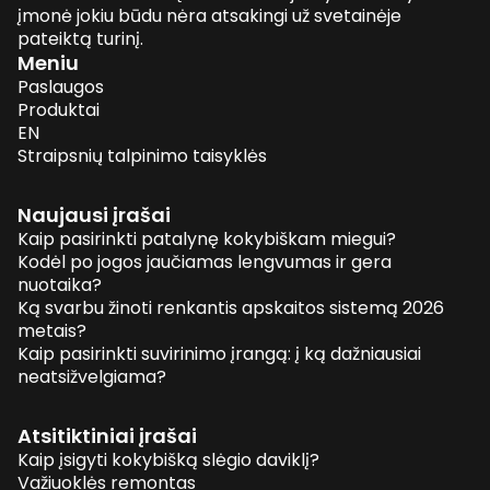
įmonė jokiu būdu nėra atsakingi už svetainėje
pateiktą turinį.
Meniu
Paslaugos
Produktai
EN
Straipsnių talpinimo taisyklės
Naujausi įrašai
Kaip pasirinkti patalynę kokybiškam miegui?
Kodėl po jogos jaučiamas lengvumas ir gera
nuotaika?
Ką svarbu žinoti renkantis apskaitos sistemą 2026
metais?
Kaip pasirinkti suvirinimo įrangą: į ką dažniausiai
neatsižvelgiama?
Atsitiktiniai įrašai
Kaip įsigyti kokybišką slėgio daviklį?
Važiuoklės remontas