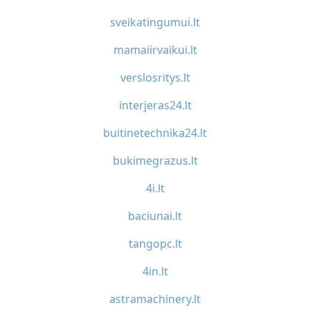
sveikatingumui.lt
mamaiirvaikui.lt
verslosritys.lt
interjeras24.lt
buitinetechnika24.lt
bukimegrazus.lt
4i.lt
baciunai.lt
tangopc.lt
4in.lt
astramachinery.lt