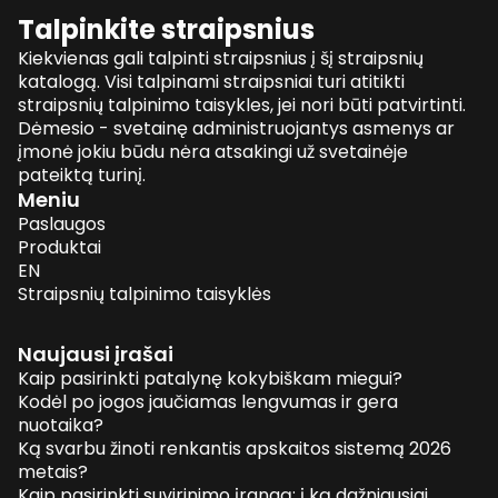
Talpinkite straipsnius
Kiekvienas gali talpinti straipsnius į šį straipsnių
katalogą. Visi talpinami straipsniai turi atitikti
straipsnių talpinimo taisykles, jei nori būti patvirtinti.
Dėmesio - svetainę administruojantys asmenys ar
įmonė jokiu būdu nėra atsakingi už svetainėje
pateiktą turinį.
Meniu
Paslaugos
Produktai
EN
Straipsnių talpinimo taisyklės
Naujausi įrašai
Kaip pasirinkti patalynę kokybiškam miegui?
Kodėl po jogos jaučiamas lengvumas ir gera
nuotaika?
Ką svarbu žinoti renkantis apskaitos sistemą 2026
metais?
Kaip pasirinkti suvirinimo įrangą: į ką dažniausiai