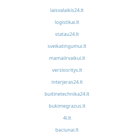
laisvalaikis24.lt
logistikai.lt
statau24.lt
sveikatingumui.lt
mamaiirvaikui.lt
verslosritys.lt
interjeras24.lt
buitinetechnika24.lt
bukimegrazus.lt
4i.lt
baciunai.lt