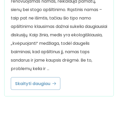
renovuojamas namas, reikalauja pamatų,
sienų bei stogo apšiltinimo. Rąstinis namas –
taip pat ne išimtis, tačiau šio tipo namo
apšiltinimo klausimas dažnai sukelia daugiausiai
diskusijų. Kaip žinia, medis yra ekologiškiausia,
„kvėpuojanti“ medžiaga, todėl daugelis
baiminasi, kad apšiltinus jį, namas taps
sandarus ir jame kaupsis drėgmė. Be to,
problemų kelia ir …
Skaityti daugiau