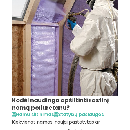
Kodėl naudinga apšiltinti rastinį
namą poliuretanu?
Namų šiltinimas
Statybų paslaugos
Kiekvienas namas, naujai pastatytas ar