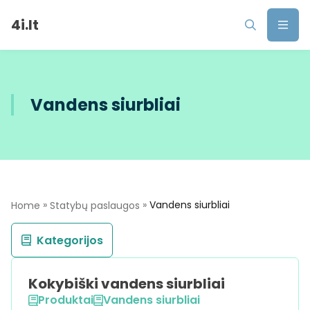
4i.lt
Vandens siurbliai
»
»
Vandens siurbliai
Home
Statybų paslaugos
Kategorijos
Kokybiški vandens siurbliai
Produktai
Vandens siurbliai