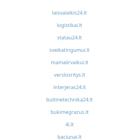
laisvalaikis24.lt
logistikai.lt
statau24.lt
sveikatingumui.lt
mamaiirvaikui.lt
verslosritys.lt
interjeras24.lt
buitinetechnika24.lt
bukimegrazus.lt
4i.lt
baciunai.lt