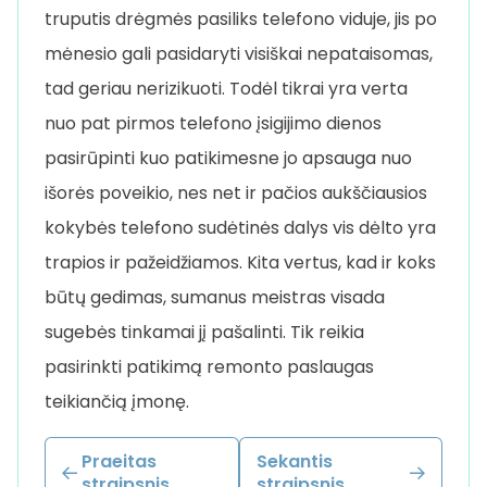
truputis drėgmės pasiliks telefono viduje, jis po
mėnesio gali pasidaryti visiškai nepataisomas,
tad geriau nerizikuoti. Todėl tikrai yra verta
nuo pat pirmos telefono įsigijimo dienos
pasirūpinti kuo patikimesne jo apsauga nuo
išorės poveikio, nes net ir pačios aukščiausios
kokybės telefono sudėtinės dalys vis dėlto yra
trapios ir pažeidžiamos. Kita vertus, kad ir koks
būtų gedimas, sumanus meistras visada
sugebės tinkamai jį pašalinti. Tik reikia
pasirinkti patikimą remonto paslaugas
teikiančią įmonę.
Praeitas
Sekantis
straipsnis
straipsnis