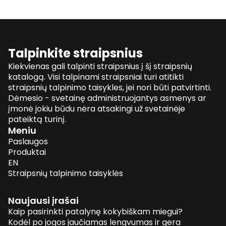
Talpinkite straipsnius
Kiekvienas gali talpinti straipsnius į šį straipsnių
katalogą. Visi talpinami straipsniai turi atitikti
straipsnių talpinimo taisykles, jei nori būti patvirtinti.
Dėmesio - svetainę administruojantys asmenys ar
įmonė jokiu būdu nėra atsakingi už svetainėje
pateiktą turinį.
Meniu
Paslaugos
Produktai
EN
Straipsnių talpinimo taisyklės
Naujausi įrašai
Kaip pasirinkti patalynę kokybiškam miegui?
Kodėl po jogos jaučiamas lengvumas ir gera