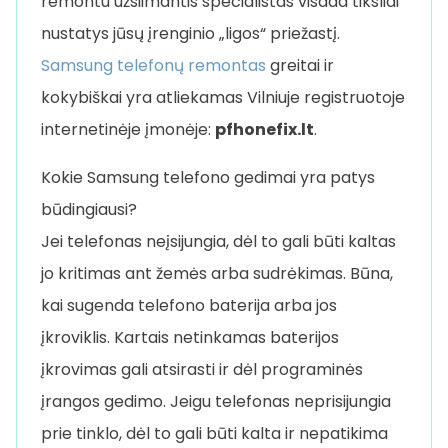
remontu užsiimantis specialistas visada tiksliai
nustatys jūsų įrenginio „ligos“ priežastį.
Samsung telefonų remontas
greitai ir
kokybiškai yra atliekamas Vilniuje registruotoje
internetinėje įmonėje:
pfhonefix.lt
.
Kokie Samsung telefono gedimai yra patys
būdingiausi?
Jei telefonas neįsijungia, dėl to gali būti kaltas
jo kritimas ant žemės arba sudrėkimas. Būna,
kai sugenda telefono baterija arba jos
įkroviklis. Kartais netinkamas baterijos
įkrovimas gali atsirasti ir dėl programinės
įrangos gedimo. Jeigu telefonas neprisijungia
prie tinklo, dėl to gali būti kalta ir nepatikima