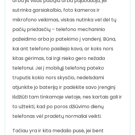
arba jis visas pabąla arba pajuoduoja, jei
sutrinka garsiakalbio, foto kameros ir
mikrofono veikimas, viskas nutinka vėl dėl tų
pačių priežasčių – telefono mechaninio
pažeidimo arba jo patekimo į vandenį. Būna,
kai ant telefono pasilieja kava, ar koks nors
kitas gėrimas, tai irgi nieko gero nežada
telefonui. Jei į mobilųjį telefoną pateko
truputis kokio nors skysčio, nedelsdami
atjunkite jo bateriją ir padėkite savo įrenginį
išdžiūti tam tinkamoje vietoje, nes kartais gali ir
to užtekti, kad po poros džiūvimo dienų
telefonas vėl pradėtų normaliai veikti.
Tačiau yra ir kita medalio pusė, jei bent