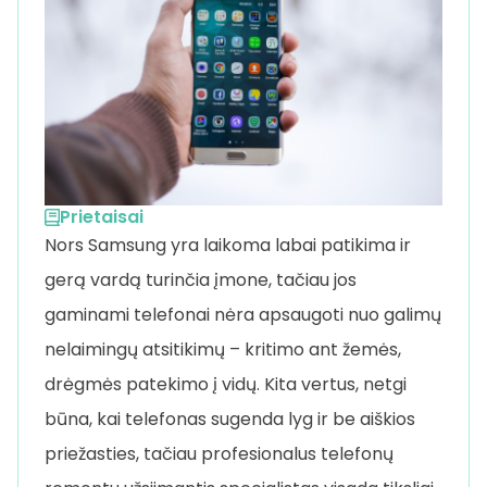
Prietaisai
Nors Samsung yra laikoma labai patikima ir
gerą vardą turinčia įmone, tačiau jos
gaminami telefonai nėra apsaugoti nuo galimų
nelaimingų atsitikimų – kritimo ant žemės,
drėgmės patekimo į vidų. Kita vertus, netgi
būna, kai telefonas sugenda lyg ir be aiškios
priežasties, tačiau profesionalus telefonų