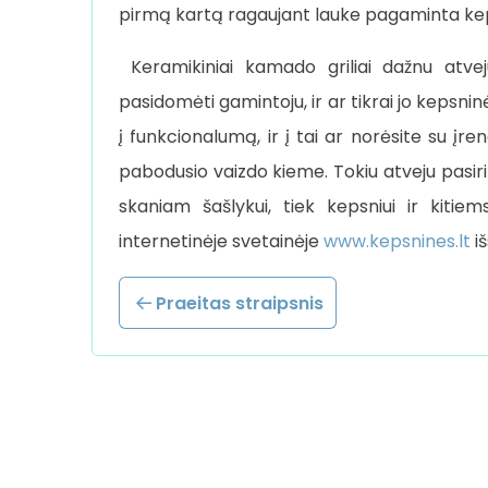
pirmą kartą ragaujant lauke pagaminta kep
Keramikiniai kamado griliai dažnu atvej
pasidomėti gamintoju, ir ar tikrai jo kepsni
į funkcionalumą, ir į tai ar norėsite su įren
pabodusio vaizdo kieme. Tokiu atveju pasir
skaniam šašlykui, tiek kepsniui ir kiti
internetinėje svetainėje
www.kepsnines.lt
iš
Praeitas straipsnis