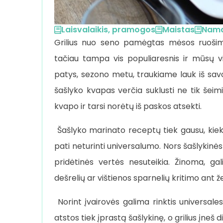
Laisvalaikis, pramogos
Maistas
Nama
Grilius nuo seno pamėgtas mėsos ruošimo 
tačiau tampa vis populiaresnis ir mūsų vi
patys, sezono metu, traukiame lauk iš sav
šašlyko kvapas verčia suklusti ne tik šeimi
kvapo ir tarsi norėtų iš paskos atsekti.
Šašlyko marinato receptų tiek gausu, kiek i
pati neturinti universalumo. Nors šašlykinės
pridėtinės vertės nesuteikia. Žinoma, gal
dešrelių ar vištienos sparnelių kritimo ant ž
Norint įvairovės galima rinktis universale
atstos tiek įprastą šašlykinę, o grilius įneš