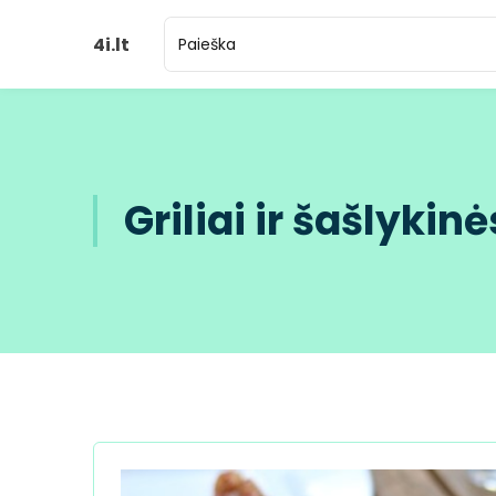
4i.lt
Griliai ir šašlykin