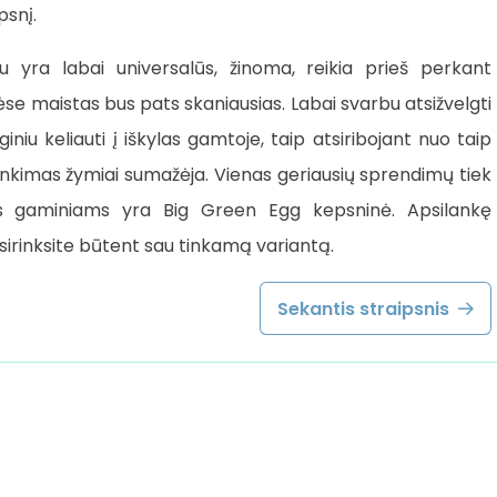
snį.
u yra labai universalūs, žinoma, reikia prieš perkant
nėse maistas bus pats skaniausias. Labai svarbu atsižvelgti
giniu keliauti į iškylas gamtoje, taip atsiribojant nuo taip
inkimas žymiai sumažėja. Vienas geriausių sprendimų tiek
ems gaminiams yra Big Green Egg kepsninė. Apsilankę
sirinksite būtent sau tinkamą variantą.
Sekantis straipsnis