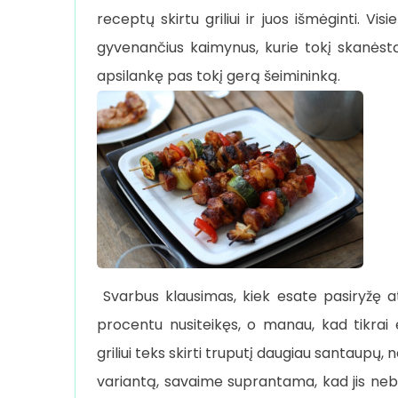
receptų skirtu griliui ir juos išmėginti. Vi
gyvenančius kaimynus, kurie tokį skanėstą 
apsilankę pas tokį gerą šeimininką.
Svarbus klausimas, kiek esate pasiryžę at
procentu nusiteikęs, o manau, kad tikrai
griliui teks skirti truputį daugiau santaupų,
variantą, savaime suprantama, kad jis nebus 