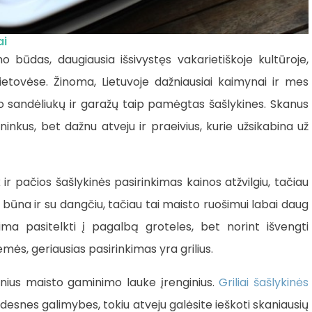
i
būdas, daugiausia išsivystęs vakarietiškoje kultūroje,
etovėse. Žinoma, Lietuvoje dažniausiai kaimynai ir mes
o sandėliukų ir garažų taip pamėgtas šašlykines. Skanus
ninkus, bet dažnu atveju ir praeivius, kurie užsikabina už
r pačios šašlykinės pasirinkimas kainos atžvilgiu, tačiau
 būna ir su dangčiu, tačiau tai maisto ruošimui labai daug
ima pasitelkti į pagalbą groteles, bet norint išvengti
emės, geriausias pasirinkimas yra grilius.
snius maisto gaminimo lauke įrenginius.
Griliai šašlykinės
 didesnes galimybes, tokiu atveju galėsite ieškoti skaniausių