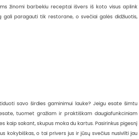
siems žinomi barbekiu receptai išvers iš koto visus aplink
gali paragauti tik restorane, o svečiai galės didžiuotis,
iduoti savo širdies gaminimui lauke? Jeigu esate šimtu
 esate, tuomet gražiam ir praktiškam daugiafunkciniam
 nes kaip sakant, skupus moka du kartus. Pasirinkus pigesnį
kokybiškas, o tai privers jus ir jūsų svečius nusivilti jau