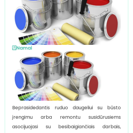
Namai
Beprasidedantis ruduo daugeliui su būsto
įrengimu arba remontu susidūrusiems
asocijuojasi su besibaigiančiais darbais,