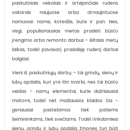
paskutiniais reikalais ir artėjančiais rudens
vakarais naujuose arba atnaujintuose
namuose: name, kotedže, bute ir pan. Nes,
visgi, populiariausias metas pradėti būsto
įrengimo arba remonto darbus – šiltasis metų
laikas, todėl pavasarį prasidėję rudenį darbai
baigiasi.
Vieni iš paskutiniųjų darbų – tai grindų, sienų ir
lubų apdaila, kuri yra itin svarbi, nes tai būsto
veidas – namų elementai, kurie dažniausiai
matomi, todėl net mažiausios klaidos čia –
geriausiai pastebimos tiek patiems
šeimininkams, tiek svečiams. Todėl rinkdamiesi
sienų, grindų ir lubų apdailą žmonės turi būti