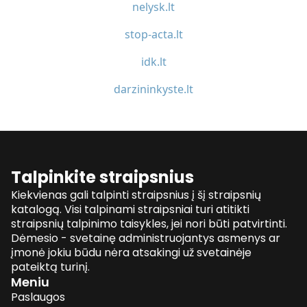
nelysk.lt
stop-acta.lt
idk.lt
darzininkyste.lt
Talpinkite straipsnius
Kiekvienas gali talpinti straipsnius į šį straipsnių
katalogą. Visi talpinami straipsniai turi atitikti
straipsnių talpinimo taisykles, jei nori būti patvirtinti.
Dėmesio - svetainę administruojantys asmenys ar
įmonė jokiu būdu nėra atsakingi už svetainėje
pateiktą turinį.
Meniu
Paslaugos