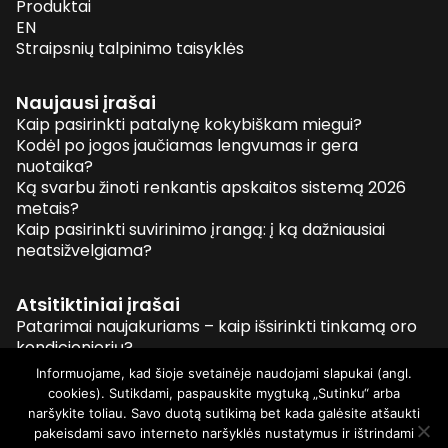
Produktai
EN
Straipsnių talpinimo taisyklės
Naujausi įrašai
Kaip pasirinkti patalynę kokybiškam miegui?
Kodėl po jogos jaučiamas lengvumas ir gera
nuotaika?
Ką svarbu žinoti renkantis apskaitos sistemą 2026
metais?
Kaip pasirinkti suvirinimo įrangą: į ką dažniausiai
neatsižvelgiama?
Atsitiktiniai įrašai
Patarimai naujakuriams – kaip išsirinkti tinkamą oro
kondicionierių?
How to maintain psychological balance?
Informuojame, kad šioje svetainėje naudojami slapukai (angl.
Kaip pasirinkti kiemo tvorą?
cookies). Sutikdami, paspauskite mygtuką „Sutinku“ arba
Automobilių numerių rėmeliai: Kaip išsiskirti?
naršykite toliau. Savo duotą sutikimą bet kada galėsite atšaukti
pakeisdami savo interneto naršyklės nustatymus ir ištrindami