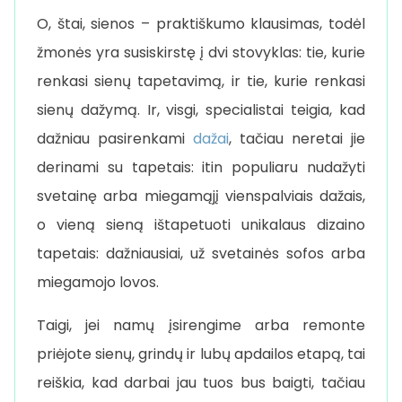
O, štai, sienos – praktiškumo klausimas, todėl
žmonės yra susiskirstę į dvi stovyklas: tie, kurie
renkasi sienų tapetavimą, ir tie, kurie renkasi
sienų dažymą. Ir, visgi, specialistai teigia, kad
dažniau pasirenkami
dažai
, tačiau neretai jie
derinami su tapetais: itin populiaru nudažyti
svetainę arba miegamąjį vienspalviais dažais,
o vieną sieną ištapetuoti unikalaus dizaino
tapetais: dažniausiai, už svetainės sofos arba
miegamojo lovos.
Taigi, jei namų įsirengime arba remonte
priėjote sienų, grindų ir lubų apdailos etapą, tai
reiškia, kad darbai jau tuos bus baigti, tačiau