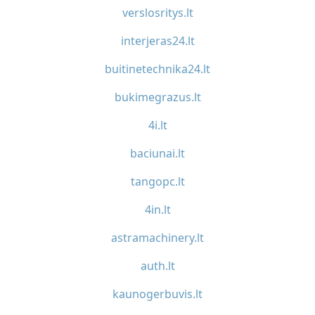
verslosritys.lt
interjeras24.lt
buitinetechnika24.lt
bukimegrazus.lt
4i.lt
baciunai.lt
tangopc.lt
4in.lt
astramachinery.lt
auth.lt
kaunogerbuvis.lt