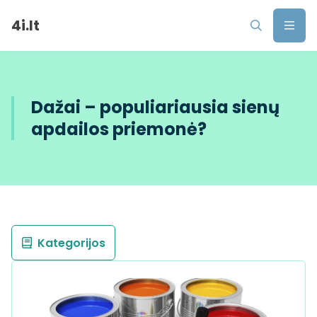
4i.lt
Dažai – populiariausia sienų
apdailos priemonė?
Kategorijos