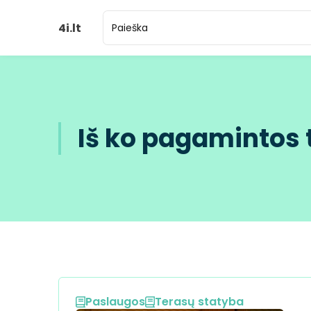
4i.lt
Iš ko pagamintos 
Paslaugos
Terasų statyba