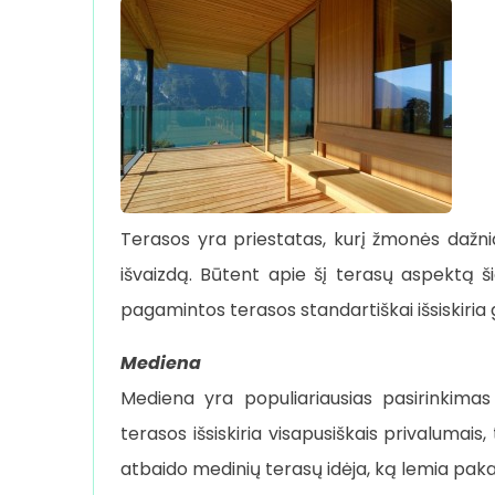
Terasos yra priestatas, kurį žmonės dažni
išvaizdą. Būtent apie šį terasų aspektą š
pagamintos terasos standartiškai išsiskiria g
Mediena
Mediena yra populiariausias pasirinkimas 
terasos išsiskiria visapusiškais privalumais,
atbaido medinių terasų idėja, ką lemia paka