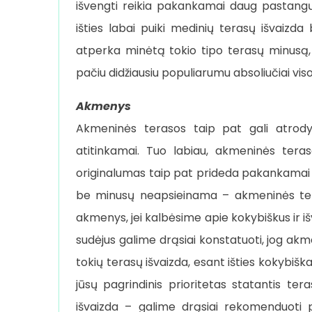
išvengti reikia pakankamai daug pastangų be
išties labai puiki medinių terasų išvaiz
atperka minėtą tokio tipo terasų minusą, k
pačiu didžiausiu populiarumu absoliučiai vi
Akmenys
Akmeninės terasos taip pat gali atrodyti
atitinkamai. Tuo labiau, akmeninės teras
originalumas taip pat prideda pakankamai da
be minusų neapsieinama – akmeninės tera
akmenys, jei kalbėsime apie kokybiškus ir i
sudėjus galime drąsiai konstatuoti, jog akme
tokių terasų išvaizda, esant išties kokybiška
jūsų pagrindinis prioritetas statantis t
išvaizda – galime drąsiai rekomenduoti 