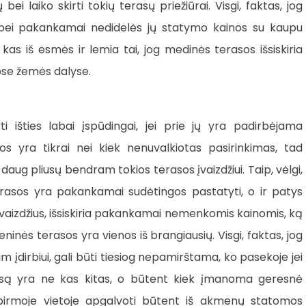
i laiko skirti tokių terasų priežiūrai. Visgi, faktas, jog
da bei pakankamai nedidelės jų statymo kainos su kaupu
as iš esmės ir lemia tai, jog medinės terasos išsiskiria
sose žemės dalyse.
 išties labai įspūdingai, jei prie jų yra padirbėjama
os yra tikrai nei kiek nenuvalkiotas pasirinkimas, tad
ug pliusų bendram tokios terasos įvaizdžiui. Taip, vėlgi,
sos yra pakankamai sudėtingos pastatyti, o ir patys
švaizdžius, išsiskiria pakankamai nemenkomis kainomis, ką
ninės terasos yra vienos iš brangiausių. Visgi, faktas, jog
m įdirbiui, gali būti tiesiog nepamirštama, ko pasekoje jei
erasą yra ne kas kitas, o būtent kiek įmanoma geresnė
pirmoje vietoje apgalvoti būtent iš akmenų statomos