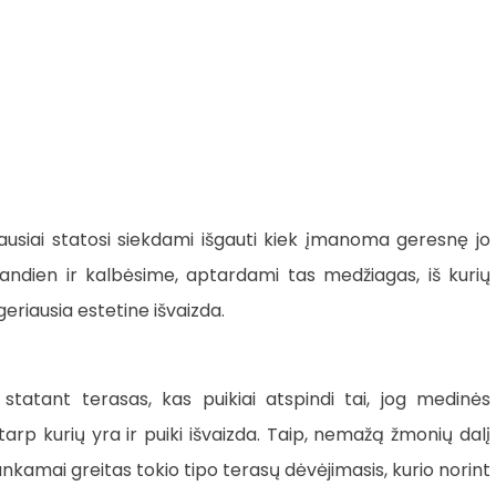
ausiai statosi siekdami išgauti kiek įmanoma geresnę jo
iandien ir kalbėsime, aptardami tas medžiagas, iš kurių
eriausia estetine išvaizda.
statant terasas, kas puikiai atspindi tai, jog medinės
 tarp kurių yra ir puiki išvaizda. Taip, nemažą žmonių dalį
nkamai greitas tokio tipo terasų dėvėjimasis, kurio norint