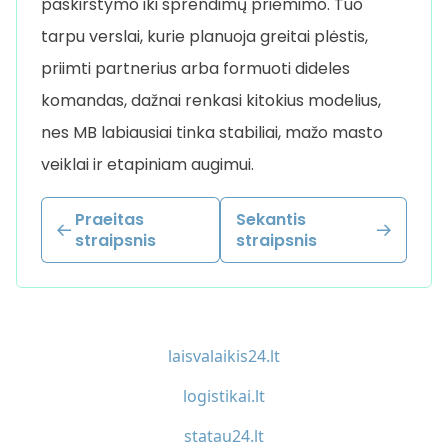
paskirstymo iki sprendimų priėmimo. Tuo
tarpu verslai, kurie planuoja greitai plėstis,
priimti partnerius arba formuoti dideles
komandas, dažnai renkasi kitokius modelius,
nes MB labiausiai tinka stabiliai, mažo masto
veiklai ir etapiniam augimui.
Praeitas
Sekantis
straipsnis
straipsnis
laisvalaikis24.lt
logistikai.lt
statau24.lt