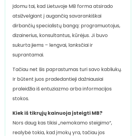
Įdomu tai, kad Lietuvoje MB forma atsirado
atsižvelgiant į augančią savarankiškai
dirbančių specialistų bangą: programuotojus,
dizainerius, konsultantus, kūrėjus. Ji buvo
sukurta jiems – lengvai, lanksčiai ir
suprantamai.
Tačiau net šis paprastumas turi savo kabliukų.
Ir būtent juos pradedantieji dažniausiai
praleidžia iš entuziazmo arba informacijos
stokos.
Kiek iš tikrųjų kainuoja įsteigti MB?
Nors daug kas tikisi „nemokamo steigimo“,
realybė tokia, kad įmokų yra, tačiau jos