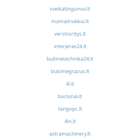
sveikatingumui.lt
mamaiirvaikui.lt
verslosritys.lt
interjeras24.lt
buitinetechnika24.lt
bukimegrazus.lt
4i.lt
baciunai.lt
tangopc.lt
4in.lt
astramachinery.lt