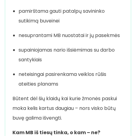
pamirštama gauti patalpų savininko
sutikimą buveinei
nesuprantami MB nuostatai ir jų pasekmės
supainiojamas nario išsiėmimas su darbo
santykiais
neteisingai pasirenkama veiklos rūšis
ateities planams
Būtent dėl šių klaidų kai kurie žmonės paskui
moka kelis kartus daugiau – nors visko būtų
buvę galima išvengti.
Kam MB iš tiesų tinka, o kam – ne?