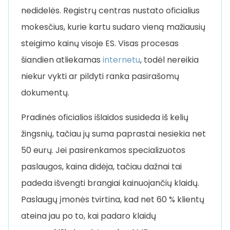
nedidelės. Registrų centras nustato oficialius
mokesčius, kurie kartu sudaro vieną mažiausių
steigimo kainų visoje ES. Visas procesas
šiandien atliekamas
internetu
, todėl nereikia
niekur vykti ar pildyti ranka pasirašomų
dokumentų.
Pradinės oficialios išlaidos susideda iš kelių
žingsnių, tačiau jų suma paprastai nesiekia net
50 eurų. Jei pasirenkamos specializuotos
paslaugos, kaina didėja, tačiau dažnai tai
padeda išvengti brangiai kainuojančių klaidų.
Paslaugų įmonės tvirtina, kad net 60 % klientų
ateina jau po to, kai padaro klaidų