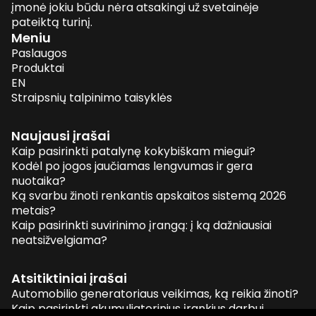
įmonė jokiu būdu nėra atsakingi už svetainėje
pateiktą turinį.
Meniu
Paslaugos
Produktai
EN
Straipsnių talpinimo taisyklės
Naujausi įrašai
Kaip pasirinkti patalynę kokybiškam miegui?
Kodėl po jogos jaučiamas lengvumas ir gera
nuotaika?
Ką svarbu žinoti renkantis apskaitos sistemą 2026
metais?
Kaip pasirinkti suvirinimo įrangą: į ką dažniausiai
neatsižvelgiama?
Atsitiktiniai įrašai
Automobilio generatoriaus veikimas, ką reikia žinoti?
Kaip pasirinkti akumuliatorinius įrankius darbui