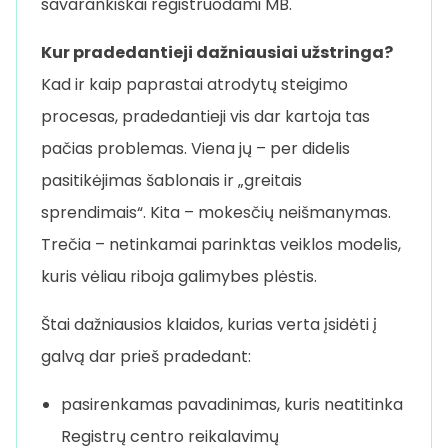
savarankiškai registruodami MB.
Kur pradedantieji dažniausiai užstringa?
Kad ir kaip paprastai atrodytų steigimo
procesas, pradedantieji vis dar kartoja tas
pačias problemas. Viena jų – per didelis
pasitikėjimas šablonais ir „greitais
sprendimais“. Kita – mokesčių neišmanymas.
Trečia – netinkamai parinktas veiklos modelis,
kuris vėliau riboja galimybes plėstis.
Štai dažniausios klaidos, kurias verta įsidėti į
galvą dar prieš pradedant:
pasirenkamas pavadinimas, kuris neatitinka
Registrų centro reikalavimų