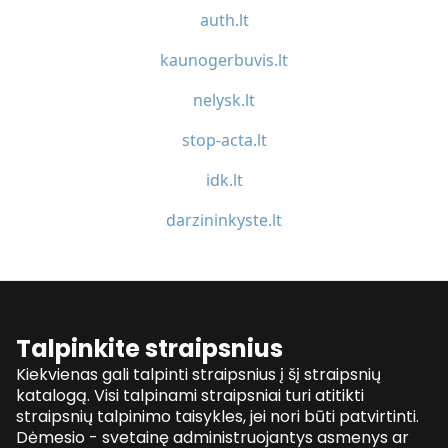
auth.lt
kaunogerbuvis.lt
nelysk.lt
stop-acta.lt
idk.lt
darzininkyste.lt
Talpinkite straipsnius
Kiekvienas gali talpinti straipsnius į šį straipsnių
katalogą. Visi talpinami straipsniai turi atitikti
straipsnių talpinimo taisykles, jei nori būti patvirtinti.
Dėmesio - svetainę administruojantys asmenys ar