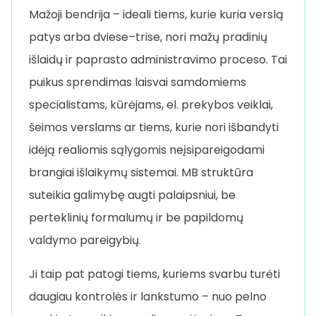
Mažoji bendrija – ideali tiems, kurie kuria verslą
patys arba dviese–trise, nori mažų pradinių
išlaidų ir paprasto administravimo proceso. Tai
puikus sprendimas laisvai samdomiems
specialistams, kūrėjams, el. prekybos veiklai,
šeimos verslams ar tiems, kurie nori išbandyti
idėją realiomis sąlygomis neįsipareigodami
brangiai išlaikymų sistemai. MB struktūra
suteikia galimybę augti palaipsniui, be
perteklinių formalumų ir be papildomų
valdymo pareigybių.
Ji taip pat patogi tiems, kuriems svarbu turėti
daugiau kontrolės ir lankstumo – nuo pelno