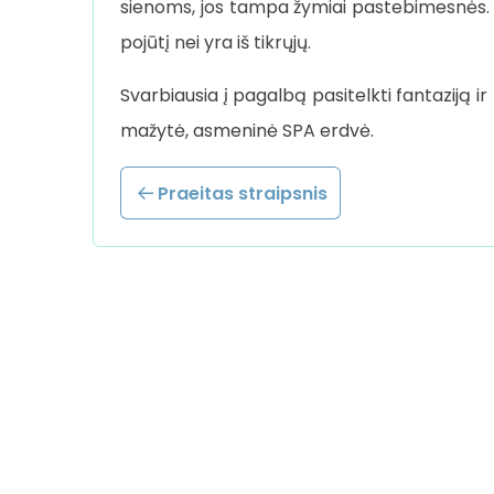
sienoms, jos tampa žymiai pastebimesnės. 
pojūtį nei yra iš tikrųjų.
Svarbiausia į pagalbą pasitelkti fantaziją 
mažytė, asmeninė SPA erdvė.
Praeitas straipsnis