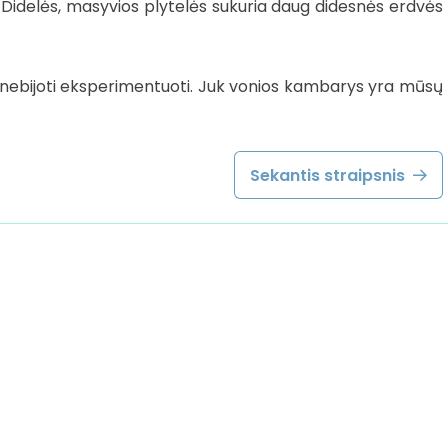
Didelės, masyvios plytelės sukuria daug didesnės erdvės
ir nebijoti eksperimentuoti. Juk vonios kambarys yra mūsų
Sekantis straipsnis