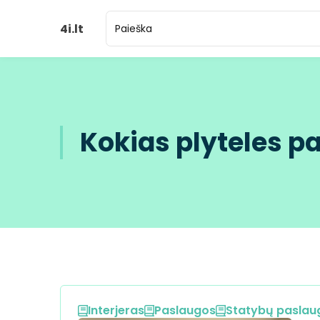
4i.lt
Kokias plyteles p
Interjeras
Paslaugos
Statybų paslau