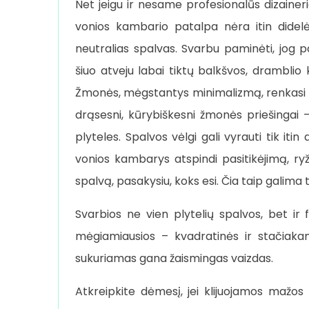
Net jeigu ir nesame profesionalūs dizaineriai
vonios kambario patalpa nėra itin didelė,
neutralias spalvas. Svarbu paminėti, jog p
šiuo atveju labai tiktų balkšvos, dramblio 
Žmonės, mėgstantys minimalizmą, renkasi vi
drąsesni, kūrybiškesni žmonės priešingai –
plyteles. Spalvos vėlgi gali vyrauti tik itin
vonios kambarys atspindi pasitikėjimą, 
spalvą, pasakysiu, koks esi. Čia taip galima
Svarbios ne vien plytelių spalvos, bet ir 
mėgiamiausios – kvadratinės ir stačiakam
sukuriamas gana žaismingas vaizdas.
Atkreipkite dėmesį, jei klijuojamos mažos 