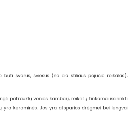
 būti švarus, šviesus (na čia stiliaus pojūčio reikalas),
ngti patrauklų vonios kambarį, reikėtų tinkamai išsirinkti
lių yra keraminės. Jos yra atsparios drėgmei bei lengvai