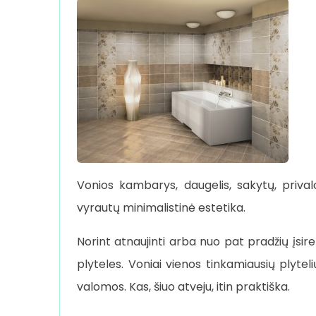
Vonios kambarys, daugelis, sakytų, privalo
vyrautų minimalistinė estetika.
Norint atnaujinti arba nuo pat pradžių įsire
plyteles. Voniai vienos tinkamiausių plyte
valomos. Kas, šiuo atveju, itin praktiška.