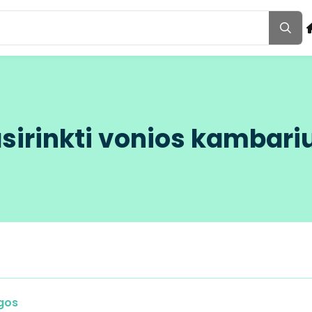
asirinkti vonios kambari
gos