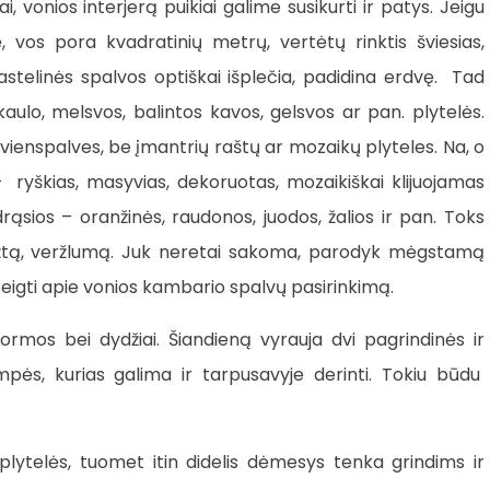
, vonios interjerą puikiai galime susikurti ir patys. Jeigu
 vos pora kvadratinių metrų, vertėtų rinktis šviesias,
astelinės spalvos optiškai išplečia, padidina erdvę. Tad
kaulo, melsvos, balintos kavos, gelsvos ar pan. plytelės.
enspalves, be įmantrių raštų ar mozaikų plyteles. Na, o
 ryškias, masyvias, dekoruotas, mozaikiškai klijuojamas
 drąsios – oranžinės, raudonos, juodos, žalios ir pan. Toks
ryžtą, veržlumą. Juk neretai sakoma, parodyk mėgstamą
 teigti apie vonios kambario spalvų pasirinkimą.
formos bei dydžiai. Šiandieną vyrauja dvi pagrindinės ir
pės, kurias galima ir tarpusavyje derinti. Tokiu būdu
plytelės, tuomet itin didelis dėmesys tenka grindims ir