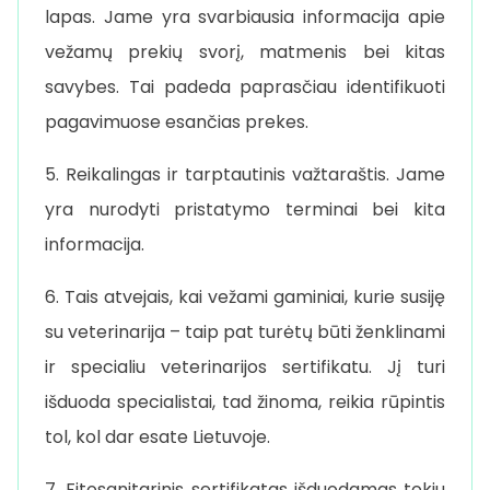
lapas. Jame yra svarbiausia informacija apie
vežamų prekių svorį, matmenis bei kitas
savybes. Tai padeda paprasčiau identifikuoti
pagavimuose esančias prekes.
5. Reikalingas ir tarptautinis važtaraštis. Jame
yra nurodyti pristatymo terminai bei kita
informacija.
6. Tais atvejais, kai vežami gaminiai, kurie susiję
su veterinarija – taip pat turėtų būti ženklinami
ir specialiu veterinarijos sertifikatu. Jį turi
išduoda specialistai, tad žinoma, reikia rūpintis
tol, kol dar esate Lietuvoje.
7. Fitosanitarinis sertifikatas išduodamas tokiu