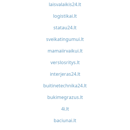
laisvalaikis24.lt
logistikai.lt
statau24.lt
sveikatingumui.lt
mamaiirvaikui.lt
verslosritys.lt
interjeras24.lt
buitinetechnika24.lt
bukimegrazus.lt
4i.lt
baciunai.lt