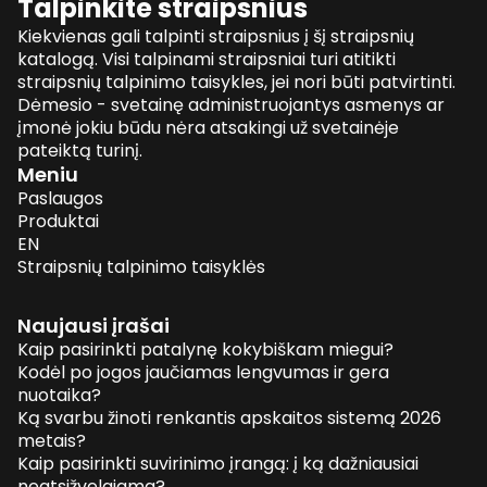
Talpinkite straipsnius
Kiekvienas gali talpinti straipsnius į šį straipsnių
katalogą. Visi talpinami straipsniai turi atitikti
straipsnių talpinimo taisykles, jei nori būti patvirtinti.
Dėmesio - svetainę administruojantys asmenys ar
įmonė jokiu būdu nėra atsakingi už svetainėje
pateiktą turinį.
Meniu
Paslaugos
Produktai
EN
Straipsnių talpinimo taisyklės
Naujausi įrašai
Kaip pasirinkti patalynę kokybiškam miegui?
Kodėl po jogos jaučiamas lengvumas ir gera
nuotaika?
Ką svarbu žinoti renkantis apskaitos sistemą 2026
metais?
Kaip pasirinkti suvirinimo įrangą: į ką dažniausiai
neatsižvelgiama?