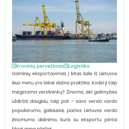
Krovinių pervežimas
Logistika
Gaminių eksportavimas į kitas šalis iš Lietuvos
šiuo metu yra labai dažna praktika. Kodėl ji taip
mėgstama verslininkų? Žinoma, dėl galimybės
uždirbti daugiau, taip pat – savo verslo vardo
populiarumo, galiausiai, pačios Lietuvos vardo
žinomumo didinimo, kuris su eksportu plinta
tikrai gana plačiai.