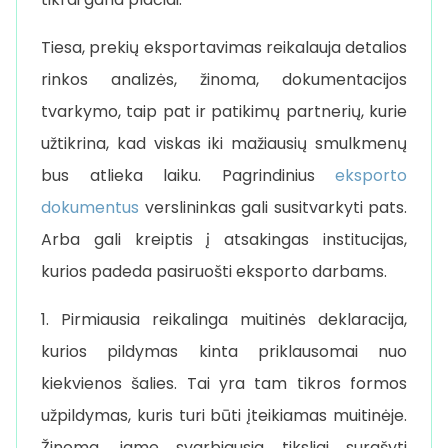
Tiesa, prekių eksportavimas reikalauja detalios
rinkos analizės, žinoma, dokumentacijos
tvarkymo, taip pat ir patikimų partnerių, kurie
užtikrina, kad viskas iki mažiausių smulkmenų
bus atlieka laiku. Pagrindinius
eksporto
dokumentus
verslininkas gali susitvarkyti pats.
Arba gali kreiptis į atsakingas institucijas,
kurios padeda pasiruošti eksporto darbams.
1. Pirmiausia reikalinga muitinės deklaracija,
kurios pildymas kinta priklausomai nuo
kiekvienos šalies. Tai yra tam tikros formos
užpildymas, kuris turi būti įteikiamas muitinėje.
Žinoma, jame svarbiausia tiksliai surašyti