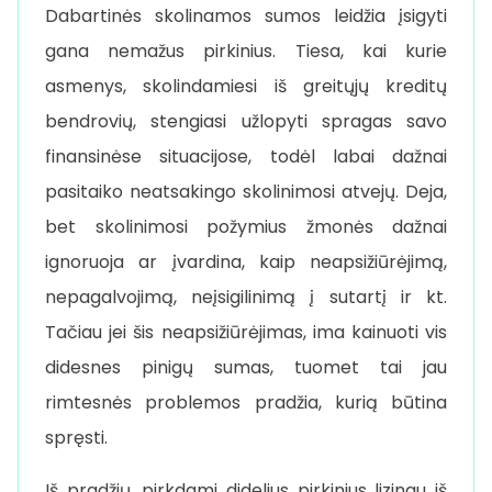
Dabartinės skolinamos sumos leidžia įsigyti
gana nemažus pirkinius. Tiesa, kai kurie
asmenys, skolindamiesi iš greitųjų kreditų
bendrovių, stengiasi užlopyti spragas savo
finansinėse situacijose, todėl labai dažnai
pasitaiko neatsakingo skolinimosi atvejų. Deja,
bet skolinimosi požymius žmonės dažnai
ignoruoja ar įvardina, kaip neapsižiūrėjimą,
nepagalvojimą, neįsigilinimą į sutartį ir kt.
Tačiau jei šis neapsižiūrėjimas, ima kainuoti vis
didesnes pinigų sumas, tuomet tai jau
rimtesnės problemos pradžia, kurią būtina
spręsti.
Iš pradžių, pirkdami didelius pirkinius lizingu iš