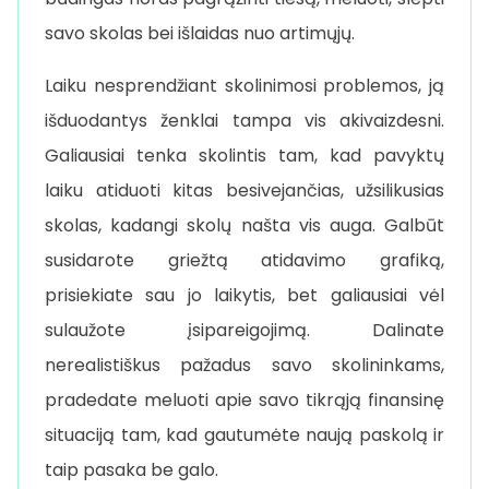
savo skolas bei išlaidas nuo artimųjų.
Laiku nesprendžiant skolinimosi problemos, ją
išduodantys ženklai tampa vis akivaizdesni.
Galiausiai tenka skolintis tam, kad pavyktų
laiku atiduoti kitas besivejančias, užsilikusias
skolas, kadangi skolų našta vis auga. Galbūt
susidarote griežtą atidavimo grafiką,
prisiekiate sau jo laikytis, bet galiausiai vėl
sulaužote įsipareigojimą. Dalinate
nerealistiškus pažadus savo skolininkams,
pradedate meluoti apie savo tikrąją finansinę
situaciją tam, kad gautumėte naują paskolą ir
taip pasaka be galo.