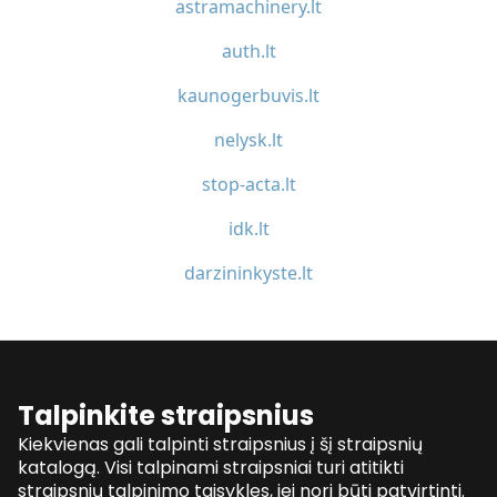
astramachinery.lt
auth.lt
kaunogerbuvis.lt
nelysk.lt
stop-acta.lt
idk.lt
darzininkyste.lt
Talpinkite straipsnius
Kiekvienas gali talpinti straipsnius į šį straipsnių
katalogą. Visi talpinami straipsniai turi atitikti
straipsnių talpinimo taisykles, jei nori būti patvirtinti.