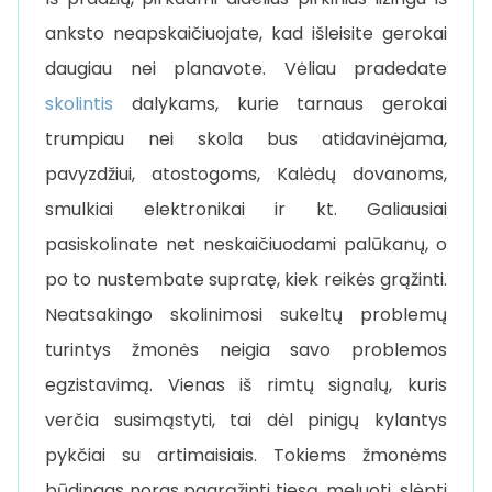
anksto neapskaičiuojate, kad išleisite gerokai
daugiau nei planavote. Vėliau pradedate
skolintis
dalykams, kurie tarnaus gerokai
trumpiau nei skola bus atidavinėjama,
pavyzdžiui, atostogoms, Kalėdų dovanoms,
smulkiai elektronikai ir kt. Galiausiai
pasiskolinate net neskaičiuodami palūkanų, o
po to nustembate supratę, kiek reikės grąžinti.
Neatsakingo skolinimosi sukeltų problemų
turintys žmonės neigia savo problemos
egzistavimą. Vienas iš rimtų signalų, kuris
verčia susimąstyti, tai dėl pinigų kylantys
pykčiai su artimaisiais. Tokiems žmonėms
būdingas noras pagrąžinti tiesą, meluoti, slėpti