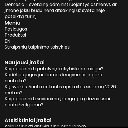
Dėmesio - svetainę administruojantys asmenys ar
įmonė jokiu būdu nėra atsakingi už svetainėje
pateiktą turinį.
Meniu
Paslaugos
Produktai
EN
Straipsnių talpinimo taisyklės
Naujausi įrašai
Kaip pasirinkti patalynę kokybiškam miegui?
Kodėl po jogos jaučiamas lengvumas ir gera
nuotaika?
Ką svarbu žinoti renkantis apskaitos sistemą 2026
metais?
Kaip pasirinkti suvirinimo įrangą: į ką dažniausiai
neatsižvelgiama?
Atsitiktiniai įrašai
Kaip išsirinkti antivirusinę programą?