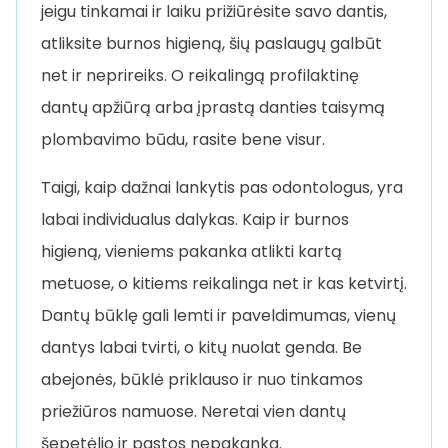
jeigu tinkamai ir laiku prižiūrėsite savo dantis,
atliksite burnos higieną, šių paslaugų galbūt
net ir neprireiks. O reikalingą profilaktinę
dantų apžiūrą arba įprastą danties taisymą
plombavimo būdu, rasite bene visur.
Taigi, kaip dažnai lankytis pas odontologus, yra
labai individualus dalykas. Kaip ir burnos
higieną, vieniems pakanka atlikti kartą
metuose, o kitiems reikalinga net ir kas ketvirtį.
Dantų būklę gali lemti ir paveldimumas, vienų
dantys labai tvirti, o kitų nuolat genda. Be
abejonės, būklė priklauso ir nuo tinkamos
priežiūros namuose. Neretai vien dantų
šepetėlio ir pastos nepakanka.