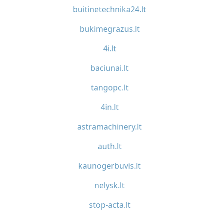
buitinetechnika24.lt
bukimegrazus.lt
4i.lt
baciunai.lt
tangopc.lt
4in.lt
astramachinery.lt
auth.lt
kaunogerbuvis.lt
nelysk.lt
stop-acta.lt