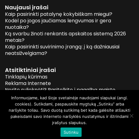
Naujausi įrašai
Kaip pasirinkti patalynę kokybiškam miegui?
Kodėl po jogos jaučiamas lengvumas ir gera
nuotaika?
Ką svarbu žinoti renkantis apskaitos sistemą 2026
metais?
Kaip pasirinkti suvirinimo įrangą: į ką dažniausiai
neatsižvelgiama?
Atsitiktiniai įrašai
Tinklapių kūrimas
Reklama Internete
Norite sulieknėti? Pasitelkite į pagalbą maisto
papildus
Informuojame, kad šioje svetainėje naudojami slapukai (angl.
Kodėl po jogos jaučiamas lengvumas ir gera
cookies). Sutikdami, paspauskite mygtuką „Sutinku“ arba
nuotaika?
naršykite toliau. Savo duotą sutikimą bet kada galėsite atšaukti
pakeisdami savo interneto naršyklės nustatymus ir ištrindami
įrašytus slapukus.
© 2026 Visos teisės saugomos
Sutinku