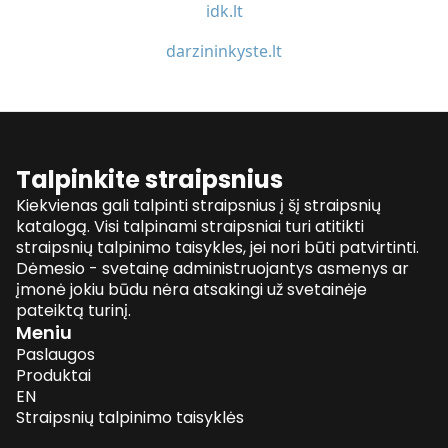
idk.lt
darzininkyste.lt
Talpinkite straipsnius
Kiekvienas gali talpinti straipsnius į šį straipsnių
katalogą. Visi talpinami straipsniai turi atitikti
straipsnių talpinimo taisykles, jei nori būti patvirtinti.
Dėmesio - svetainę administruojantys asmenys ar
įmonė jokiu būdu nėra atsakingi už svetainėje
pateiktą turinį.
Meniu
Paslaugos
Produktai
EN
Straipsnių talpinimo taisyklės