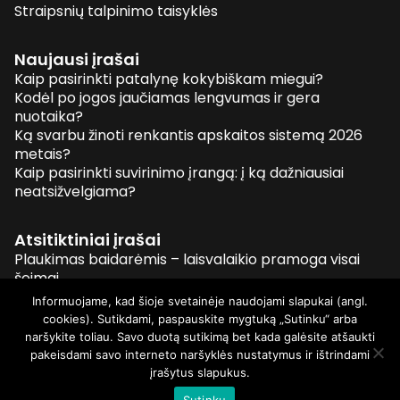
Straipsnių talpinimo taisyklės
Naujausi įrašai
Kaip pasirinkti patalynę kokybiškam miegui?
Kodėl po jogos jaučiamas lengvumas ir gera
nuotaika?
Ką svarbu žinoti renkantis apskaitos sistemą 2026
metais?
Kaip pasirinkti suvirinimo įrangą: į ką dažniausiai
neatsižvelgiama?
Atsitiktiniai įrašai
Plaukimas baidarėmis – laisvalaikio pramoga visai
šeimai
Prieškambario spinta — išsigelbėjimas kaupikams
Informuojame, kad šioje svetainėje naudojami slapukai (angl.
Plaukimas baidarėmis
cookies). Sutikdami, paspauskite mygtuką „Sutinku“ arba
Kaip veikia automobilio generatorius
naršykite toliau. Savo duotą sutikimą bet kada galėsite atšaukti
pakeisdami savo interneto naršyklės nustatymus ir ištrindami
įrašytus slapukus.
© 2026 Visos teisės saugomos
Sutinku