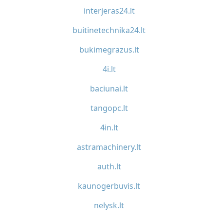
interjeras24.lt
buitinetechnika24.lt
bukimegrazus.lt
4i.lt
baciunai.lt
tangopc.lt
4in.lt
astramachinery.lt
auth.lt
kaunogerbuvis.lt
nelysk.lt