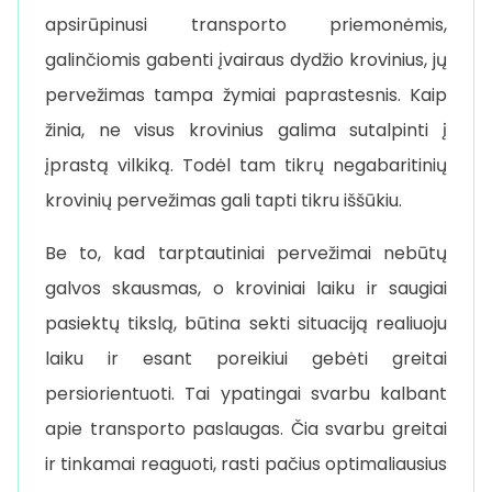
apsirūpinusi transporto priemonėmis,
galinčiomis gabenti įvairaus dydžio krovinius, jų
pervežimas tampa žymiai paprastesnis. Kaip
žinia, ne visus krovinius galima sutalpinti į
įprastą vilkiką. Todėl tam tikrų negabaritinių
krovinių pervežimas gali tapti tikru iššūkiu.
Be to, kad tarptautiniai pervežimai nebūtų
galvos skausmas, o kroviniai laiku ir saugiai
pasiektų tikslą, būtina sekti situaciją realiuoju
laiku ir esant poreikiui gebėti greitai
persiorientuoti. Tai ypatingai svarbu kalbant
apie transporto paslaugas. Čia svarbu greitai
ir tinkamai reaguoti, rasti pačius optimaliausius