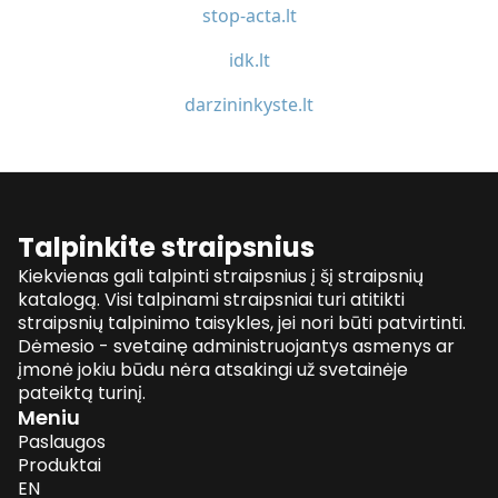
stop-acta.lt
idk.lt
darzininkyste.lt
Talpinkite straipsnius
Kiekvienas gali talpinti straipsnius į šį straipsnių
katalogą. Visi talpinami straipsniai turi atitikti
straipsnių talpinimo taisykles, jei nori būti patvirtinti.
Dėmesio - svetainę administruojantys asmenys ar
įmonė jokiu būdu nėra atsakingi už svetainėje
pateiktą turinį.
Meniu
Paslaugos
Produktai
EN