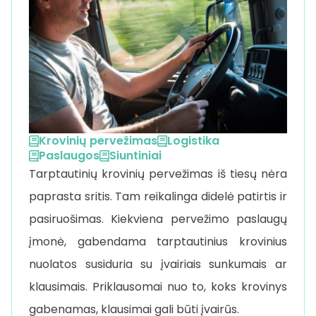
Krovinių pervežimas
Logistika
Paslaugos
Siuntiniai
Tarptautinių krovinių pervežimas iš tiesų nėra
paprasta sritis. Tam reikalinga didelė patirtis ir
pasiruošimas. Kiekviena pervežimo paslaugų
įmonė, gabendama tarptautinius krovinius
nuolatos susiduria su įvairiais sunkumais ar
klausimais. Priklausomai nuo to, koks krovinys
gabenamas, klausimai gali būti įvairūs.