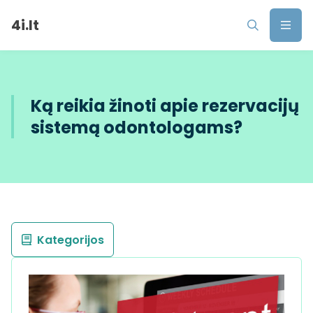
4i.lt
Ką reikia žinoti apie rezervacijų
sistemą odontologams?
Kategorijos