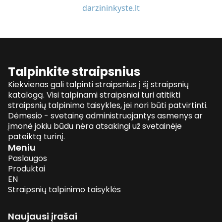
darzininkyste.lt
Talpinkite straipsnius
Kiekvienas gali talpinti straipsnius į šį straipsnių
katalogą. Visi talpinami straipsniai turi atitikti
straipsnių talpinimo taisykles, jei nori būti patvirtinti.
Dėmesio - svetainę administruojantys asmenys ar
įmonė jokiu būdu nėra atsakingi už svetainėje
pateiktą turinį.
Meniu
Paslaugos
Produktai
EN
Straipsnių talpinimo taisyklės
Naujausi įrašai