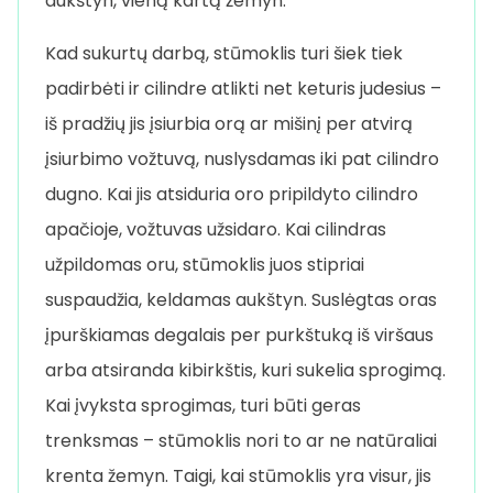
aukštyn, vieną kartą žemyn.
Kad sukurtų darbą, stūmoklis turi šiek tiek
padirbėti ir cilindre atlikti net keturis judesius –
iš pradžių jis įsiurbia orą ar mišinį per atvirą
įsiurbimo vožtuvą, nuslysdamas iki pat cilindro
dugno. Kai jis atsiduria oro pripildyto cilindro
apačioje, vožtuvas užsidaro. Kai cilindras
užpildomas oru, stūmoklis juos stipriai
suspaudžia, keldamas aukštyn. Suslėgtas oras
įpurškiamas degalais per purkštuką iš viršaus
arba atsiranda kibirkštis, kuri sukelia sprogimą.
Kai įvyksta sprogimas, turi būti geras
trenksmas – stūmoklis nori to ar ne natūraliai
krenta žemyn. Taigi, kai stūmoklis yra visur, jis