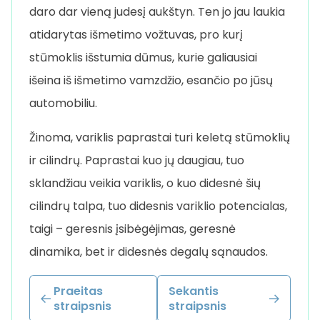
daro dar vieną judesį aukštyn. Ten jo jau laukia
atidarytas išmetimo vožtuvas, pro kurį
stūmoklis išstumia dūmus, kurie galiausiai
išeina iš išmetimo vamzdžio, esančio po jūsų
automobiliu.
Žinoma, variklis paprastai turi keletą stūmoklių
ir cilindrų. Paprastai kuo jų daugiau, tuo
sklandžiau veikia variklis, o kuo didesnė šių
cilindrų talpa, tuo didesnis variklio potencialas,
taigi – geresnis įsibėgėjimas, geresnė
dinamika, bet ir didesnės degalų sąnaudos.
Praeitas
Sekantis
straipsnis
straipsnis