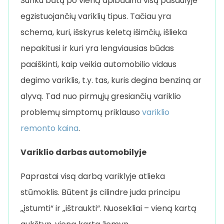
Sunku būtų po vieną apibūdinti visų pasaulyje
egzistuojančių variklių tipus. Tačiau yra
schema, kuri, išskyrus keletą išimčių, išlieka
nepakitusi ir kuri yra lengviausias būdas
paaiškinti, kaip veikia automobilio vidaus
degimo variklis, t.y. tas, kuris degina benziną ar
alyvą. Tad nuo pirmųjų gresiančių variklio
problemų simptomų priklauso
variklio
remonto kaina
.
Variklio darbas automobilyje
Paprastai visą darbą variklyje atlieka
stūmoklis. Būtent jis cilindre juda principu
„įstumti“ ir „ištraukti“. Nuosekliai – vieną kartą