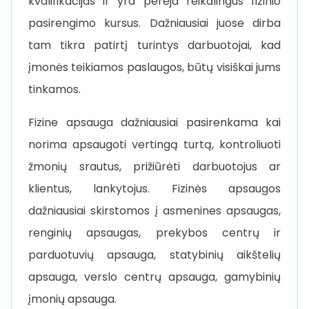
kvalifikacijas ir yra perėja reikalingus fizinio
pasirengimo kursus. Dažniausiai juose dirba
tam tikra patirtį turintys darbuotojai, kad
įmonės teikiamos paslaugos, būtų visiškai jums
tinkamos.
Fizine apsauga dažniausiai pasirenkama kai
norima apsaugoti vertingą turtą, kontroliuoti
žmonių srautus, prižiūrėti darbuotojus ar
klientus, lankytojus. Fizinės apsaugos
dažniausiai skirstomos į asmenines apsaugas,
renginių apsaugas, prekybos centrų ir
parduotuvių apsauga, statybinių aikštelių
apsauga, verslo centrų apsauga, gamybinių
įmonių apsauga.