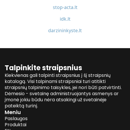
stop-acta.lt
idk.lt
darzininkyste.lt
Talpinkite straipsnius
Kiekvienas gali talpinti straipsnius į šį straipsnių
katalogą. Visi talpinami straipsniai turi atitikti
straipsnių talpinimo taisykles, jei nori būti patvirtinti.
Dėmesio - svetainę administruojantys asmenys ar
įmonė jokiu būdu nėra atsakingi už svetainėje
pateiktą turinį.
Meniu
Paslaugos
Produktai