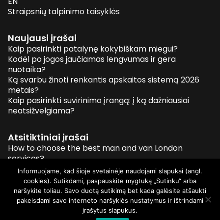
EN
Straipsnių talpinimo taisyklės
Naujausi įrašai
Kaip pasirinkti patalynę kokybiškam miegui?
Kodėl po jogos jaučiamas lengvumas ir gera
nuotaika?
Ką svarbu žinoti renkantis apskaitos sistemą 2026
metais?
Kaip pasirinkti suvirinimo įrangą: į ką dažniausiai
neatsižvelgiama?
Atsitiktiniai įrašai
How to choose the best man and van London
services?
Kompiuterių remontas greitai ir kokybiškai
Informuojame, kad šioje svetainėje naudojami slapukai (angl.
Techniniai vertimai: konkretu, aišku, profesionalu
cookies). Sutikdami, paspauskite mygtuką „Sutinku“ arba
Reklama Internete
naršykite toliau. Savo duotą sutikimą bet kada galėsite atšaukti
pakeisdami savo interneto naršyklės nustatymus ir ištrindami
įrašytus slapukus.