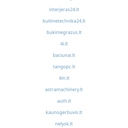
interjeras24.lt
buitinetechnika24.lt
bukimegrazus.lt
4i.lt
baciunai.lt
tangopc.lt
4in.lt
astramachinery.lt
auth.lt
kaunogerbuvis.lt
nelysk.lt