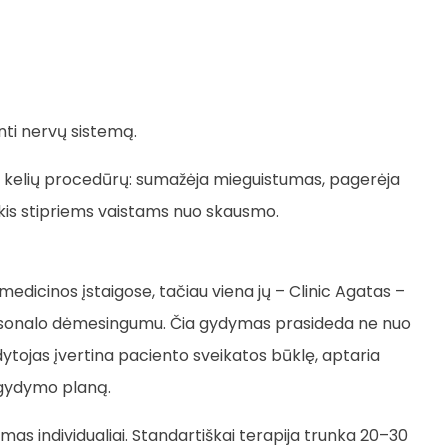
inti nervų sistemą.
o kelių procedūrų: sumažėja mieguistumas, pagerėja
kis stipriems vaistams nuo skausmo.
dicinos įstaigose, tačiau viena jų – Clinic Agatas –
ir personalo dėmesingumu. Čia gydymas prasideda ne nuo
ytojas įvertina paciento sveikatos būklę, aptaria
ą gydymo planą.
omas individualiai. Standartiškai terapija trunka 20–30