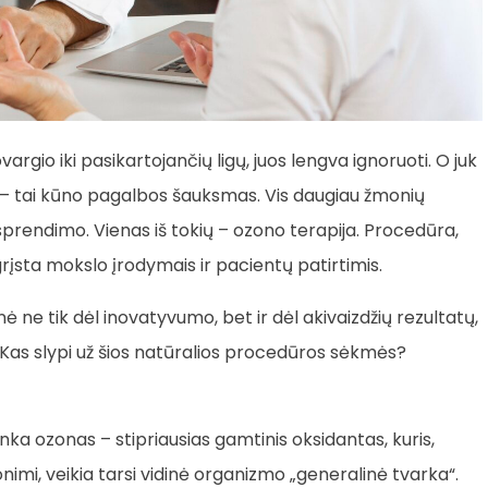
argio iki pasikartojančių ligų, juos lengva ignoruoti. O juk
s – tai kūno pagalbos šauksmas. Vis daugiau žmonių
 sprendimo. Vienas iš tokių – ozono terapija. Procedūra,
rįsta mokslo įrodymais ir pacientų patirtimis.
ne tik dėl inovatyvumo, bet ir dėl akivaizdžių rezultatų,
 Kas slypi už šios natūralios procedūros sėkmės?
a ozonas – stipriausias gamtinis oksidantas, kuris,
mi, veikia tarsi vidinė organizmo „generalinė tvarka“.