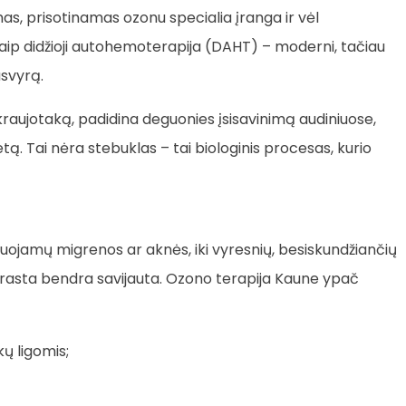
, prisotinamas ozonu specialia įranga ir vėl
aip didžioji autohemoterapija (DAHT) – moderni, tačiau
svyrą.
raujotaką, padidina deguonies įsisavinimą audiniuose,
etą. Tai nėra stebuklas – tai biologinis procesas, kurio
ojamų migrenos ar aknės, iki vyresnių, besiskundžiančių
 prasta bendra savijauta. Ozono terapija Kaune ypač
ų ligomis;