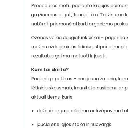
Procedūros metu paciento kraujas paimamas
grąžinamas atgal į kraujotaką. Tai žinoma k
natūrali priemonė atkurti organizmo pusiau
Ozonas veikia daugiafunkciškai – pagerina k
mažina uždegiminius židinius, stiprina imunit
rezultatus galima matuoti ir jausti.
Kam tai skirta?
Pacientų spektras – nuo jaunų žmonių, kamu
lėtiniais skausmais, imuniteto nusilpimu ar
aktuali tiems, kurie:
dažnai serga peršalimo ar kvėpavimo tak
jaučia energijos stoką ir nuovargį;