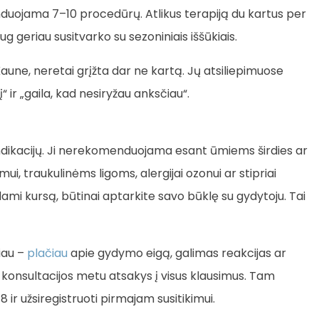
nduojama 7–10 procedūrų. Atlikus terapiją du kartus per
 geriau susitvarko su sezoniniais iššūkiais.
Kaune, neretai grįžta dar ne kartą. Jų atsiliepimuose
“ ir „gaila, kad nesiryžau anksčiau“.
raindikacijų. Ji nerekomenduojama esant ūmiems širdies ar
, traukulinėms ligoms, alergijai ozonui ar stipriai
dami kursą, būtinai aptarkite savo būklę su gydytoju. Tai
iau –
plačiau
apie gydymo eigą, galimas reakcijas ar
 konsultacijos metu atsakys į visus klausimus. Tam
 ir užsiregistruoti pirmajam susitikimui.