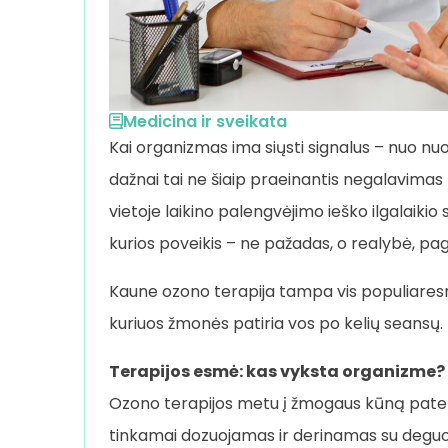
Medicina ir sveikata
Kai organizmas ima siųsti signalus – nuo nuov
dažnai tai ne šiaip praeinantis negalavima
vietoje laikino palengvėjimo ieško ilgalaikio
kurios poveikis – ne pažadas, o realybė, pag
Kaune ozono terapija tampa vis populiaresnė 
kuriuos žmonės patiria vos po kelių seansų.
Terapijos esmė: kas vyksta organizme?
Ozono terapijos metu į žmogaus kūną patenk
tinkamai dozuojamas ir derinamas su deguoni