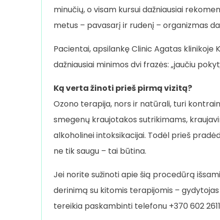
minučių, o visam kursui dažniausiai rekome
metus – pavasarį ir rudenį – organizmas daug
Pacientai, apsilankę Clinic Agatas klinikoje 
dažniausiai minimos dvi frazės: „jaučiu pokytį
Ką verta žinoti prieš pirmą vizitą?
Ozono terapija, nors ir natūrali, turi kont
smegenų kraujotakos sutrikimams, kraujavimui
alkoholinei intoksikacijai. Todėl prieš pradė
ne tik saugu – tai būtina.
Jei norite sužinoti apie šią procedūrą išsam
derinimą su kitomis terapijomis – gydytojas
tereikia paskambinti telefonu +370 602 26118